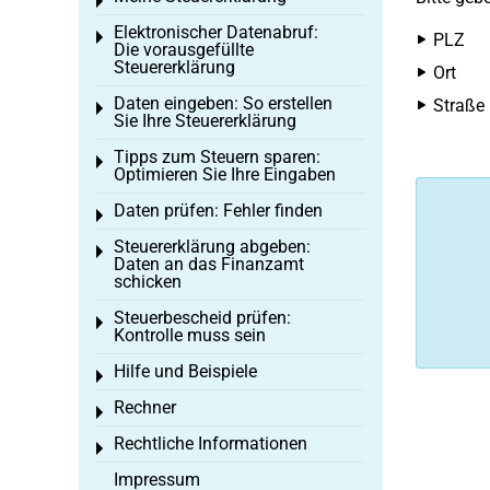
Toggle menu
Elektronischer Datenabruf:
Toggle menu
PLZ
Die vorausgefüllte
Steuererklärung
Ort
Daten eingeben: So erstellen
Straße
Toggle menu
Sie Ihre Steuererklärung
Tipps zum Steuern sparen:
Toggle menu
Optimieren Sie Ihre Eingaben
Daten prüfen: Fehler finden
Toggle menu
Steuererklärung abgeben:
Toggle menu
Daten an das Finanzamt
schicken
Steuerbescheid prüfen:
Toggle menu
Kontrolle muss sein
Hilfe und Beispiele
Toggle menu
Rechner
Toggle menu
Rechtliche Informationen
Toggle menu
Impressum