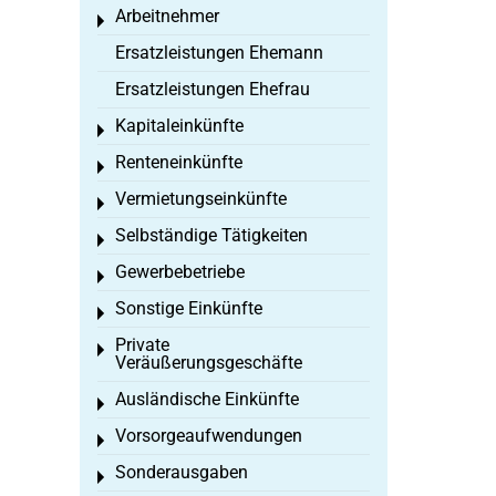
Arbeitnehmer
Toggle menu
Ersatzleistungen Ehemann
Ersatzleistungen Ehefrau
Kapitaleinkünfte
Toggle menu
Renteneinkünfte
Toggle menu
Vermietungseinkünfte
Toggle menu
Selbständige Tätigkeiten
Toggle menu
Gewerbebetriebe
Toggle menu
Sonstige Einkünfte
Toggle menu
Private
Toggle menu
Veräußerungsgeschäfte
Ausländische Einkünfte
Toggle menu
Vorsorgeaufwendungen
Toggle menu
Sonderausgaben
Toggle menu