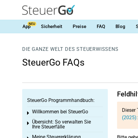
NEU
App
Sicherheit
Preise
FAQ
Blog
DIE GANZE WELT DES STEUERWISSENS
SteuerGo FAQs
Feldhil
SteuerGo Programmhandbuch:
Dieser 
Willkommen bei SteuerGo
Toggle menu
(2025):
Übersicht: So verwalten Sie
Toggle menu
Ihre Steuerfälle
Meine Steuererklärung
Bitte gebe