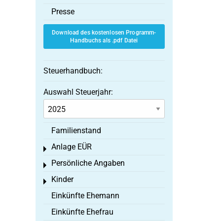
Presse
Download des kostenlosen Programm-
Handbuchs als .pdf Datei
Steuerhandbuch:
Auswahl Steuerjahr:
Familienstand
Anlage EÜR
Toggle menu
Persönliche Angaben
Toggle menu
Kinder
Toggle menu
Einkünfte Ehemann
Einkünfte Ehefrau