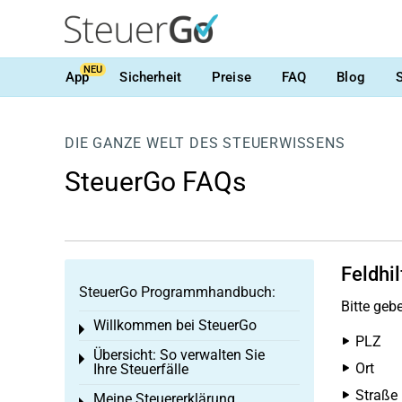
NEU
App
Sicherheit
Preise
FAQ
Blog
DIE GANZE WELT DES STEUERWISSENS
SteuerGo FAQs
Feldhil
SteuerGo Programmhandbuch:
Bitte gebe
Willkommen bei SteuerGo
Toggle menu
PLZ
Übersicht: So verwalten Sie
Toggle menu
Ort
Ihre Steuerfälle
Straße
Meine Steuererklärung