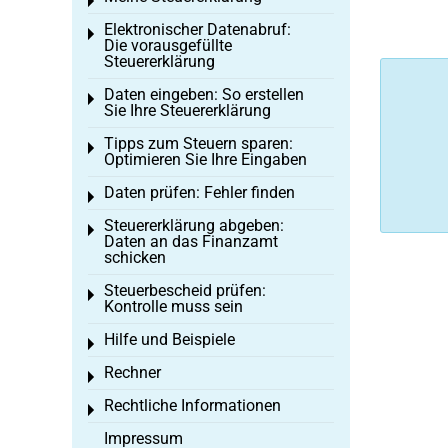
Toggle menu
Elektronischer Datenabruf:
Toggle menu
Die vorausgefüllte
Steuererklärung
Daten eingeben: So erstellen
Toggle menu
Sie Ihre Steuererklärung
Tipps zum Steuern sparen:
Toggle menu
Optimieren Sie Ihre Eingaben
Daten prüfen: Fehler finden
Toggle menu
Steuererklärung abgeben:
Toggle menu
Daten an das Finanzamt
schicken
Steuerbescheid prüfen:
Toggle menu
Kontrolle muss sein
Hilfe und Beispiele
Toggle menu
Rechner
Toggle menu
Rechtliche Informationen
Toggle menu
Impressum