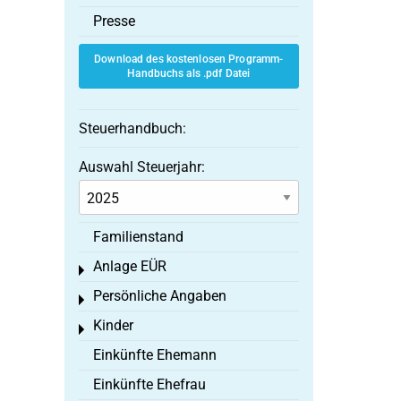
Presse
Download des kostenlosen Programm-
Handbuchs als .pdf Datei
Steuerhandbuch:
Auswahl Steuerjahr:
Familienstand
Anlage EÜR
Toggle menu
Persönliche Angaben
Toggle menu
Kinder
Toggle menu
Einkünfte Ehemann
Einkünfte Ehefrau