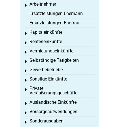
Arbeitnehmer
Toggle menu
Ersatzleistungen Ehemann
Ersatzleistungen Ehefrau
Kapitaleinkünfte
Toggle menu
Renteneinkünfte
Toggle menu
Vermietungseinkünfte
Toggle menu
Selbständige Tätigkeiten
Toggle menu
Gewerbebetriebe
Toggle menu
Sonstige Einkünfte
Toggle menu
Private
Toggle menu
Veräußerungsgeschäfte
Ausländische Einkünfte
Toggle menu
Vorsorgeaufwendungen
Toggle menu
Sonderausgaben
Toggle menu