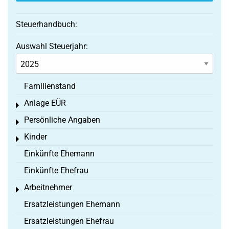
Steuerhandbuch:
Auswahl Steuerjahr:
Familienstand
Anlage EÜR
Toggle menu
Persönliche Angaben
Toggle menu
Kinder
Toggle menu
Einkünfte Ehemann
Einkünfte Ehefrau
Arbeitnehmer
Toggle menu
Ersatzleistungen Ehemann
Ersatzleistungen Ehefrau