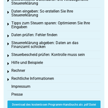
Toggle menu
Steuererklärung
Daten eingeben: So erstellen Sie Ihre
Toggle menu
Steuererklärung
Tipps zum Steuern sparen: Optimieren Sie Ihre
Toggle menu
Eingaben
Daten prüfen: Fehler finden
Toggle menu
Steuererklärung abgeben: Daten an das
Toggle menu
Finanzamt schicken
Steuerbescheid prüfen: Kontrolle muss sein
Toggle menu
Hilfe und Beispiele
Toggle menu
Rechner
Toggle menu
Rechtliche Informationen
Toggle menu
Impressum
Presse
Download des kostenlosen Programm-Handbuchs als .pdf Datei