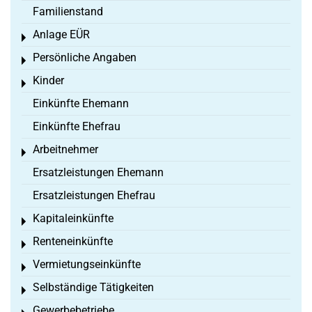
Familienstand
Anlage EÜR
Toggle menu
Persönliche Angaben
Toggle menu
Kinder
Toggle menu
Einkünfte Ehemann
Einkünfte Ehefrau
Arbeitnehmer
Toggle menu
Ersatzleistungen Ehemann
Ersatzleistungen Ehefrau
Kapitaleinkünfte
Toggle menu
Renteneinkünfte
Toggle menu
Vermietungseinkünfte
Toggle menu
Selbständige Tätigkeiten
Toggle menu
Gewerbebetriebe