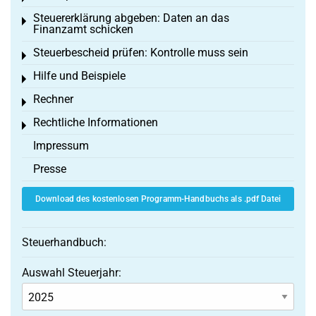
Steuererklärung abgeben: Daten an das
Toggle menu
Finanzamt schicken
Steuerbescheid prüfen: Kontrolle muss sein
Toggle menu
Hilfe und Beispiele
Toggle menu
Rechner
Toggle menu
Rechtliche Informationen
Toggle menu
Impressum
Presse
Download des kostenlosen Programm-Handbuchs als .pdf Datei
Steuerhandbuch:
Auswahl Steuerjahr: