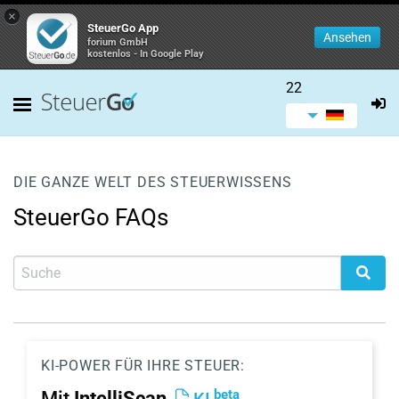
×
SteuerGo App
Ansehen
forium GmbH
kostenlos - In Google Play
22
DIE GANZE WELT DES STEUERWISSENS
SteuerGo FAQs
KI-POWER FÜR IHRE STEUER:
beta
Mit
IntelliScan