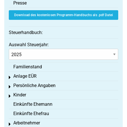
Presse
Download des kostenlosen Programm-Handbuchs als .pdf Datei
Steuerhandbuch:
Auswahl Steuerjahr:
Familienstand
Anlage EÜR
Toggle menu
Persönliche Angaben
Toggle menu
Kinder
Toggle menu
Einkünfte Ehemann
Einkünfte Ehefrau
Arbeitnehmer
Toggle menu