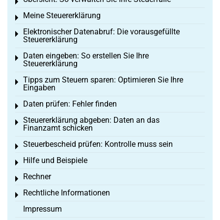
Toggle menu
Meine Steuererklärung
Toggle menu
Elektronischer Datenabruf: Die vorausgefüllte
Toggle menu
Steuererklärung
Daten eingeben: So erstellen Sie Ihre
Toggle menu
Steuererklärung
Tipps zum Steuern sparen: Optimieren Sie Ihre
Toggle menu
Eingaben
Daten prüfen: Fehler finden
Toggle menu
Steuererklärung abgeben: Daten an das
Toggle menu
Finanzamt schicken
Steuerbescheid prüfen: Kontrolle muss sein
Toggle menu
Hilfe und Beispiele
Toggle menu
Rechner
Toggle menu
Rechtliche Informationen
Toggle menu
Impressum