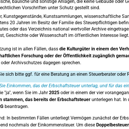
ische, bauliche und sonstige Anlagen, die keine Gebäude oder G
echtlichen Vorschriften unter Schutz gestellt sind.
r, Kunstgegenstände, Kunstsammlungen, wissenschaftliche Samml
ens 20 Jahren im Besitz der Familie des Steuerpflichtigen befin
utes oder das Verzeichnis national wertvoller Archive eingetra
st, Geschichte oder Wissenschaft im öffentlichen Interesse liegt
zung ist in allen Fällen, dass
die Kulturgüter in einem den Ve
aftlichen Forschung oder der Öffentlichkeit zugänglich gema
oder Archivschutzes dagegen sprechen.
e sich bitte ggf. für eine Beratung an einen Steuerberater oder 
Sie Einkommen, das der Erbschaftsteuer unterlag, und für das e
e "ja", wenn Sie im Jahr
2025
oder in einem der vier vorangega
 stammen, das bereits der Erbschaftsteuer
unterlegen hat. In
tG
beantragen.
nd: In bestimmten Fällen unterliegt Vermögen zunächst der Erbsc
ßend nochmals der Einkommensteuer. Um diese
Doppelbesteue