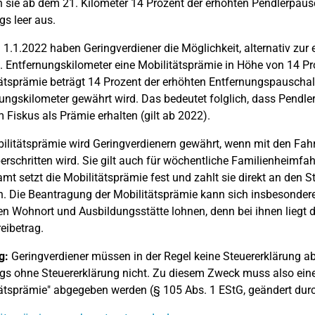
n sie ab dem 21. Kilometer 14 Prozent der erhöhten Pendlerpaus
gs leer aus.
1.1.2022 haben Geringverdiener die Möglichkeit, alternativ zu
 Entfernungskilometer eine Mobilitätsprämie in Höhe von 14 Pr
ätsprämie beträgt 14 Prozent der erhöhten Entfernungspauschal
ungskilometer gewährt wird. Das bedeutet folglich, dass Pendle
Fiskus als Prämie erhalten (gilt ab 2022).
ilitätsprämie wird Geringverdienern gewährt, wenn mit den Fa
erschritten wird. Sie gilt auch für wöchentliche Familienheimfa
mt setzt die Mobilitätsprämie fest und zahlt sie direkt an den 
n. Die Beantragung der Mobilitätsprämie kann sich insbesonder
n Wohnort und Ausbildungsstätte lohnen, denn bei ihnen liegt
eibetrag.
g:
Geringverdiener müssen in der Regel keine Steuererklärung 
ngs ohne Steuererklärung nicht. Zu diesem Zweck muss also eine
ätsprämie" abgegeben werden (§ 105 Abs. 1 EStG, geändert dur