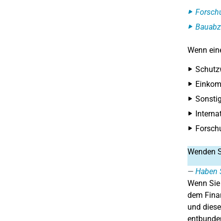
Forsch
Bauabz
Wenn eine
Schutzw
Einkom
Sonstig
Interna
Forsch
Wenden Si
Haben S
Wenn Sie
dem Finan
und diese
entbunden