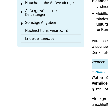
gärtner
Haushaltnahe Aufwendungen
Toggle menu
landesr
Außergewöhnliche
Toggle menu
Mobilia
Belastungen
mindest
Sonstige Angaben
Toggle menu
Kulturg
für Kun
Nachricht ans Finanzamt
Ende der Eingaben
Vorausset
wissensch
Denkmal- 
Wenden Si
Hatten 
Wählen Si
Vermögen
§ 35b ES
Hintergru
anschlie