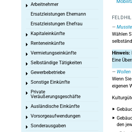
Mobilit
Arbeitnehmer
Toggle menu
Ersatzleistungen Ehemann
FELDHI
Ersatzleistungen Ehefrau
Mussten
Kapitaleinkünfte
Wählen Si
Toggle menu
selbständ
Renteneinkünfte
Toggle menu
Vermietungseinkünfte
Hinweis:
Toggle menu
Eine Über
Selbständige Tätigkeiten
Toggle menu
Wollen 
Gewerbebetriebe
Toggle menu
Wenn Sie
Sonstige Einkünfte
Toggle menu
eigenen W
Private
Toggle menu
Veräußerungsgeschäfte
Kulturgüt
Ausländische Einkünfte
Toggle menu
Gebäude
Vorsorgeaufwendungen
Toggle menu
Gebäude
den jew
Sonderausgaben
Toggle menu