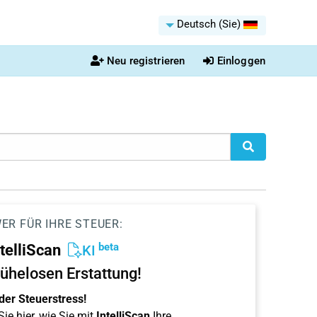
Deutsch (Sie)
Neu registrieren
Einloggen
ER FÜR IHRE STEUER:
beta
ntelliScan
KI
ühelosen Erstattung!
der Steuerstress!
ie hier, wie Sie mit
IntelliScan
Ihre