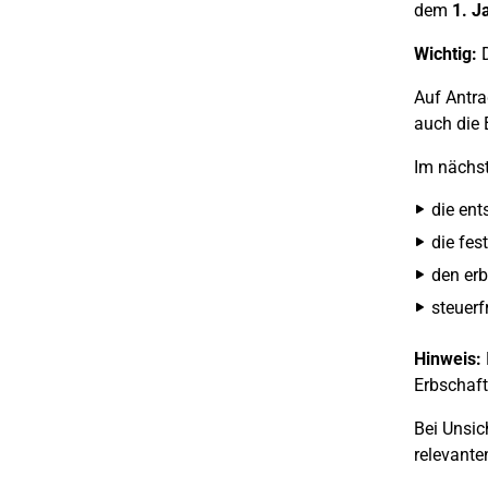
dem
1. J
Wichtig:
D
Auf Antra
auch die 
Im nächst
die ent
die fes
den erb
steuerf
Hinweis:
Erbschaft
Bei Unsic
relevante