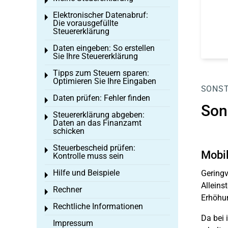
Toggle menu
Elektronischer Datenabruf:
Toggle menu
Die vorausgefüllte
Steuererklärung
Daten eingeben: So erstellen
Toggle menu
Sie Ihre Steuererklärung
Tipps zum Steuern sparen:
Toggle menu
Optimieren Sie Ihre Eingaben
SONST
Daten prüfen: Fehler finden
Toggle menu
Son
Steuererklärung abgeben:
Toggle menu
Daten an das Finanzamt
schicken
Steuerbescheid prüfen:
Toggle menu
Mobil
Kontrolle muss sein
Hilfe und Beispiele
Geringv
Toggle menu
Alleins
Rechner
Toggle menu
Erhöhun
Rechtliche Informationen
Toggle menu
Da bei 
Impressum