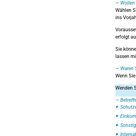
Wollen 
Wählen Si
ins Vorja
Vorausset
erfolgt a
Sie könne
lassen m
Waren S
Wenn Si
Wenden Si
Betreff
Schutzw
Einkom
Sonstig
Interna