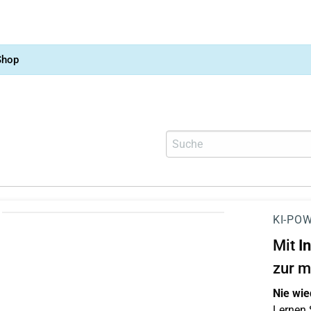
Shop
KI-POW
Mit
I
zur m
Nie wie
Lernen S