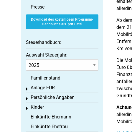
erhalte
Presse
allerdin
Download des kostenlosen Programm-
Ab dem 
Handbuchs als .pdf Datei
dem 21.
Mobilit
Entfern
Steuerhandbuch:
Km vom 
Auswahl Steuerjahr:
Die Mob
Euro üb
Finanza
Familienstand
anfalle
Anlage EÜR
zwische
Toggle menu
Grundfr
Persönliche Angaben
Toggle menu
Kinder
Achtun
Toggle menu
allerdi
Einkünfte Ehemann
Mobilit
Einkünfte Ehefrau