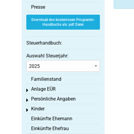
Presse
Download des kostenlosen Programm-
Handbuchs als .pdf Datei
Steuerhandbuch:
Auswahl Steuerjahr:
Familienstand
Anlage EÜR
Toggle menu
Persönliche Angaben
Toggle menu
Kinder
Toggle menu
Einkünfte Ehemann
Einkünfte Ehefrau