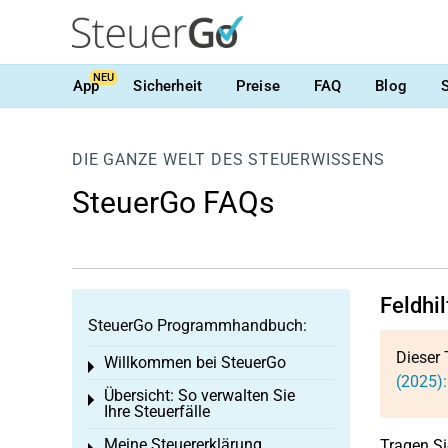
NEU
App
Sicherheit
Preise
FAQ
Blog
DIE GANZE WELT DES STEUERWISSENS
SteuerGo FAQs
Feldhil
SteuerGo Programmhandbuch:
Dieser 
Willkommen bei SteuerGo
Toggle menu
(2025):
Übersicht: So verwalten Sie
Toggle menu
Ihre Steuerfälle
Meine Steuererklärung
Tragen Si