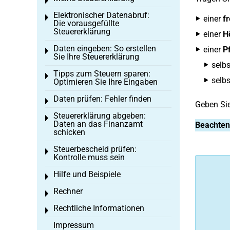
Toggle menu
Elektronischer Datenabruf:
Toggle menu
einer
fr
Die vorausgefüllte
Steuererklärung
einer
H
Daten eingeben: So erstellen
einer
P
Toggle menu
Sie Ihre Steuererklärung
selb
Tipps zum Steuern sparen:
Toggle menu
selbs
Optimieren Sie Ihre Eingaben
Daten prüfen: Fehler finden
Toggle menu
Geben Si
Steuererklärung abgeben:
Toggle menu
Daten an das Finanzamt
Beachten
schicken
Steuerbescheid prüfen:
Toggle menu
Kontrolle muss sein
Hilfe und Beispiele
Toggle menu
Rechner
Toggle menu
Rechtliche Informationen
Toggle menu
Impressum