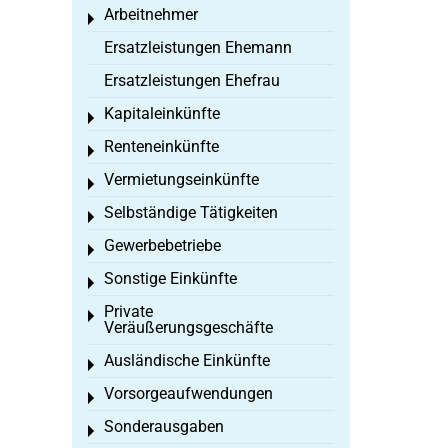
Arbeitnehmer
Toggle menu
Ersatzleistungen Ehemann
Ersatzleistungen Ehefrau
Kapitaleinkünfte
Toggle menu
Renteneinkünfte
Toggle menu
Vermietungseinkünfte
Toggle menu
Selbständige Tätigkeiten
Toggle menu
Gewerbebetriebe
Toggle menu
Sonstige Einkünfte
Toggle menu
Private
Toggle menu
Veräußerungsgeschäfte
Ausländische Einkünfte
Toggle menu
Vorsorgeaufwendungen
Toggle menu
Sonderausgaben
Toggle menu