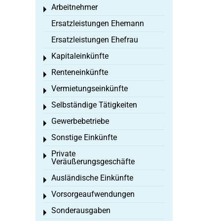
Arbeitnehmer
Toggle menu
Ersatzleistungen Ehemann
Ersatzleistungen Ehefrau
Kapitaleinkünfte
Toggle menu
Renteneinkünfte
Toggle menu
Vermietungseinkünfte
Toggle menu
Selbständige Tätigkeiten
Toggle menu
Gewerbebetriebe
Toggle menu
Sonstige Einkünfte
Toggle menu
Private
Toggle menu
Veräußerungsgeschäfte
Ausländische Einkünfte
Toggle menu
Vorsorgeaufwendungen
Toggle menu
Sonderausgaben
Toggle menu