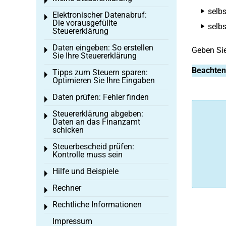
Toggle menu
selb
Elektronischer Datenabruf:
Toggle menu
Die vorausgefüllte
selbs
Steuererklärung
Daten eingeben: So erstellen
Geben Si
Toggle menu
Sie Ihre Steuererklärung
Beachten
Tipps zum Steuern sparen:
Toggle menu
Optimieren Sie Ihre Eingaben
Daten prüfen: Fehler finden
Toggle menu
Steuererklärung abgeben:
Toggle menu
Daten an das Finanzamt
schicken
Steuerbescheid prüfen:
Toggle menu
Kontrolle muss sein
Hilfe und Beispiele
Toggle menu
Rechner
Toggle menu
Rechtliche Informationen
Toggle menu
Impressum