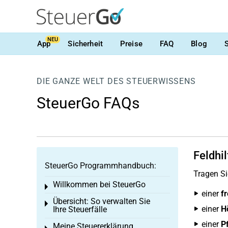
NEU
App
Sicherheit
Preise
FAQ
Blog
DIE GANZE WELT DES STEUERWISSENS
SteuerGo FAQs
Feldhil
SteuerGo Programmhandbuch:
Tragen Si
Willkommen bei SteuerGo
Toggle menu
einer
fr
Übersicht: So verwalten Sie
Toggle menu
einer
H
Ihre Steuerfälle
einer
P
Meine Steuererklärung