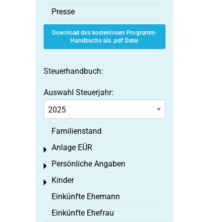
Presse
Download des kostenlosen Programm-
Handbuchs als .pdf Datei
Steuerhandbuch:
Auswahl Steuerjahr:
Familienstand
Anlage EÜR
Toggle menu
Persönliche Angaben
Toggle menu
Kinder
Toggle menu
Einkünfte Ehemann
Einkünfte Ehefrau