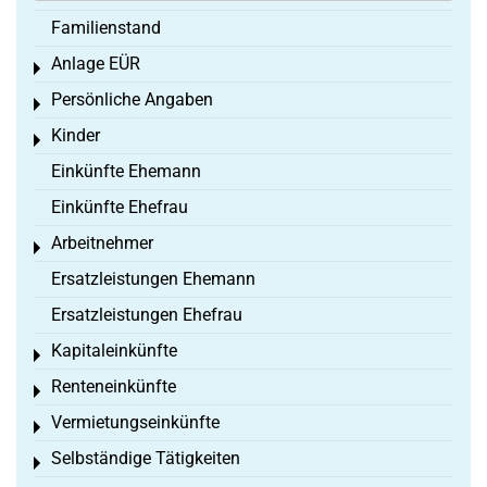
Familienstand
Anlage EÜR
Toggle menu
Persönliche Angaben
Toggle menu
Kinder
Toggle menu
Einkünfte Ehemann
Einkünfte Ehefrau
Arbeitnehmer
Toggle menu
Ersatzleistungen Ehemann
Ersatzleistungen Ehefrau
Kapitaleinkünfte
Toggle menu
Renteneinkünfte
Toggle menu
Vermietungseinkünfte
Toggle menu
Selbständige Tätigkeiten
Toggle menu