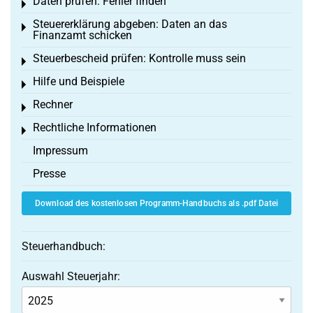
Daten prüfen: Fehler finden
Toggle menu
Steuererklärung abgeben: Daten an das
Toggle menu
Finanzamt schicken
Steuerbescheid prüfen: Kontrolle muss sein
Toggle menu
Hilfe und Beispiele
Toggle menu
Rechner
Toggle menu
Rechtliche Informationen
Toggle menu
Impressum
Presse
Download des kostenlosen Programm-Handbuchs als .pdf Datei
Steuerhandbuch:
Auswahl Steuerjahr: