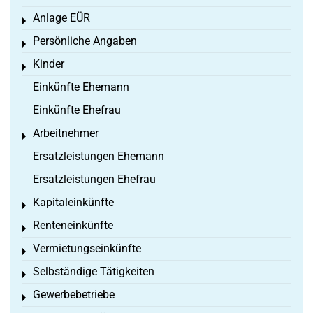
Anlage EÜR
Toggle menu
Persönliche Angaben
Toggle menu
Kinder
Toggle menu
Einkünfte Ehemann
Einkünfte Ehefrau
Arbeitnehmer
Toggle menu
Ersatzleistungen Ehemann
Ersatzleistungen Ehefrau
Kapitaleinkünfte
Toggle menu
Renteneinkünfte
Toggle menu
Vermietungseinkünfte
Toggle menu
Selbständige Tätigkeiten
Toggle menu
Gewerbebetriebe
Toggle menu