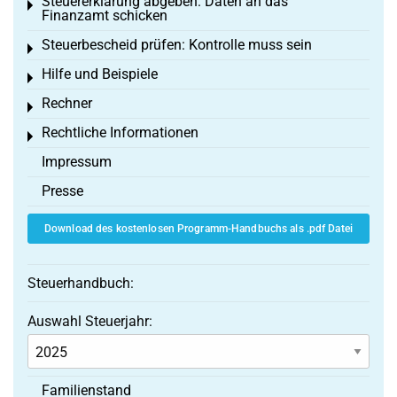
Steuererklärung abgeben: Daten an das
Toggle menu
Finanzamt schicken
Steuerbescheid prüfen: Kontrolle muss sein
Toggle menu
Hilfe und Beispiele
Toggle menu
Rechner
Toggle menu
Rechtliche Informationen
Toggle menu
Impressum
Presse
Download des kostenlosen Programm-Handbuchs als .pdf Datei
Steuerhandbuch:
Auswahl Steuerjahr:
Familienstand