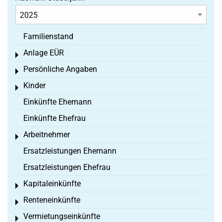
Familienstand
Anlage EÜR
Toggle menu
Persönliche Angaben
Toggle menu
Kinder
Toggle menu
Einkünfte Ehemann
Einkünfte Ehefrau
Arbeitnehmer
Toggle menu
Ersatzleistungen Ehemann
Ersatzleistungen Ehefrau
Kapitaleinkünfte
Toggle menu
Renteneinkünfte
Toggle menu
Vermietungseinkünfte
Toggle menu