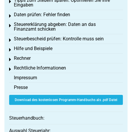
Tipps zum Steuern sparen: Optimieren Sie Ihre
Toggle menu
Eingaben
Daten prüfen: Fehler finden
Toggle menu
Steuererklärung abgeben: Daten an das
Toggle menu
Finanzamt schicken
Steuerbescheid prüfen: Kontrolle muss sein
Toggle menu
Hilfe und Beispiele
Toggle menu
Rechner
Toggle menu
Rechtliche Informationen
Toggle menu
Impressum
Presse
Download des kostenlosen Programm-Handbuchs als .pdf Datei
Steuerhandbuch:
Auswahl Steuerjahr: