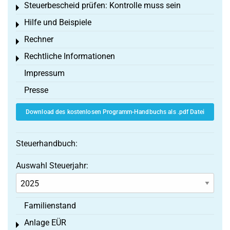
Steuerbescheid prüfen: Kontrolle muss sein
Toggle menu
Hilfe und Beispiele
Toggle menu
Rechner
Toggle menu
Rechtliche Informationen
Toggle menu
Impressum
Presse
Download des kostenlosen Programm-Handbuchs als .pdf Datei
Steuerhandbuch:
Auswahl Steuerjahr:
Familienstand
Anlage EÜR
Toggle menu