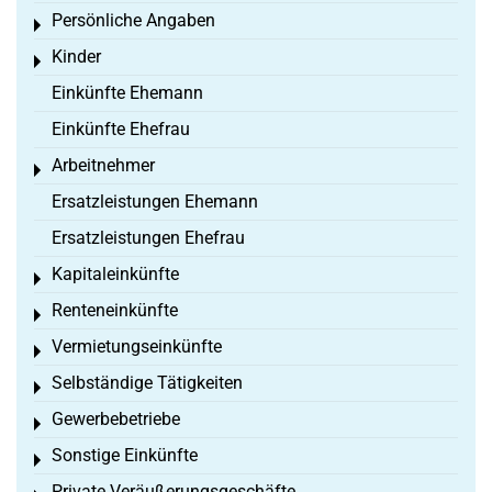
Persönliche Angaben
Toggle menu
Kinder
Toggle menu
Einkünfte Ehemann
Einkünfte Ehefrau
Arbeitnehmer
Toggle menu
Ersatzleistungen Ehemann
Ersatzleistungen Ehefrau
Kapitaleinkünfte
Toggle menu
Renteneinkünfte
Toggle menu
Vermietungseinkünfte
Toggle menu
Selbständige Tätigkeiten
Toggle menu
Gewerbebetriebe
Toggle menu
Sonstige Einkünfte
Toggle menu
Private Veräußerungsgeschäfte