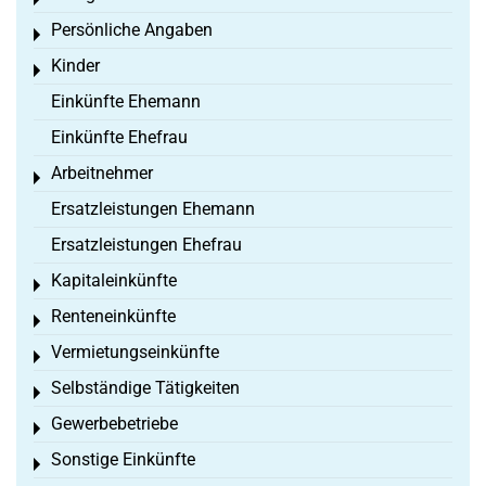
Toggle menu
Persönliche Angaben
Toggle menu
Kinder
Toggle menu
Einkünfte Ehemann
Einkünfte Ehefrau
Arbeitnehmer
Toggle menu
Ersatzleistungen Ehemann
Ersatzleistungen Ehefrau
Kapitaleinkünfte
Toggle menu
Renteneinkünfte
Toggle menu
Vermietungseinkünfte
Toggle menu
Selbständige Tätigkeiten
Toggle menu
Gewerbebetriebe
Toggle menu
Sonstige Einkünfte
Toggle menu