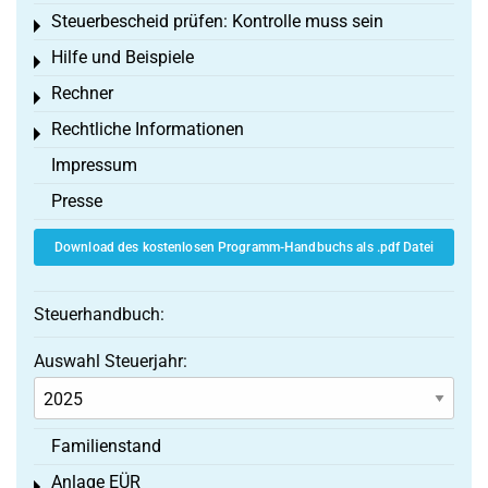
Steuerbescheid prüfen: Kontrolle muss sein
Toggle menu
Hilfe und Beispiele
Toggle menu
Rechner
Toggle menu
Rechtliche Informationen
Toggle menu
Impressum
Presse
Download des kostenlosen Programm-Handbuchs als .pdf Datei
Steuerhandbuch:
Auswahl Steuerjahr:
Familienstand
Anlage EÜR