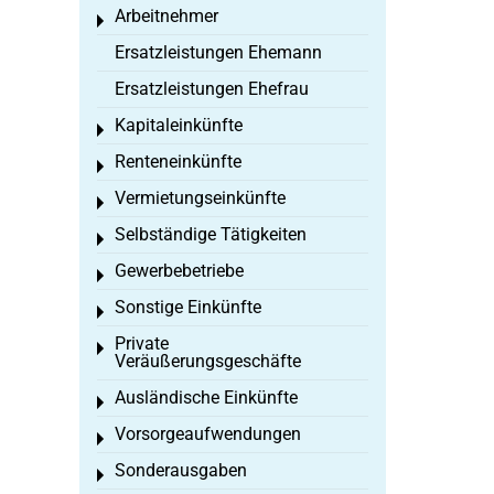
Arbeitnehmer
Toggle menu
Ersatzleistungen Ehemann
Ersatzleistungen Ehefrau
Kapitaleinkünfte
Toggle menu
Renteneinkünfte
Toggle menu
Vermietungseinkünfte
Toggle menu
Selbständige Tätigkeiten
Toggle menu
Gewerbebetriebe
Toggle menu
Sonstige Einkünfte
Toggle menu
Private
Toggle menu
Veräußerungsgeschäfte
Ausländische Einkünfte
Toggle menu
Vorsorgeaufwendungen
Toggle menu
Sonderausgaben
Toggle menu