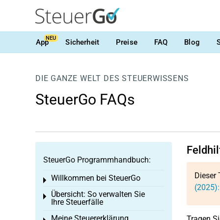
NEU
App
Sicherheit
Preise
FAQ
Blog
DIE GANZE WELT DES STEUERWISSENS
SteuerGo FAQs
Feldhi
SteuerGo Programmhandbuch:
Dieser 
Willkommen bei SteuerGo
Toggle menu
(2025)
Übersicht: So verwalten Sie
Toggle menu
Ihre Steuerfälle
Meine Steuererklärung
Tragen Si