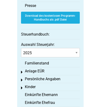
Presse
Download des kostenlosen Programm-
Handbuchs als .pdf Datei
Steuerhandbuch:
Auswahl Steuerjahr:
Familienstand
Anlage EÜR
Toggle menu
Persönliche Angaben
Toggle menu
Kinder
Toggle menu
Einkünfte Ehemann
Einkünfte Ehefrau