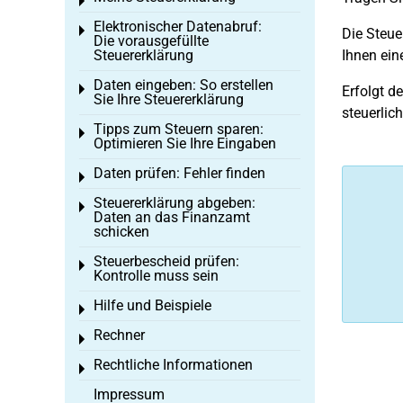
Toggle menu
Elektronischer Datenabruf:
Toggle menu
Die Steu
Die vorausgefüllte
Steuererklärung
Ihnen ein
Daten eingeben: So erstellen
Toggle menu
Erfolgt d
Sie Ihre Steuererklärung
steuerlic
Tipps zum Steuern sparen:
Toggle menu
Optimieren Sie Ihre Eingaben
Daten prüfen: Fehler finden
Toggle menu
Steuererklärung abgeben:
Toggle menu
Daten an das Finanzamt
schicken
Steuerbescheid prüfen:
Toggle menu
Kontrolle muss sein
Hilfe und Beispiele
Toggle menu
Rechner
Toggle menu
Rechtliche Informationen
Toggle menu
Impressum