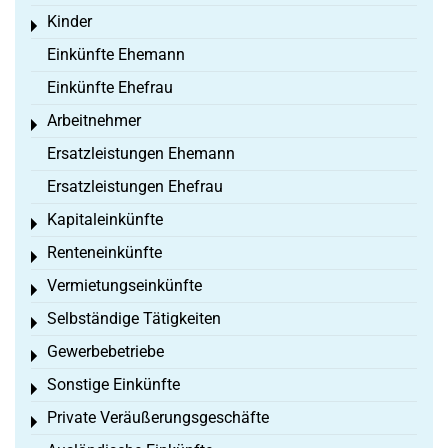
Kinder
Toggle menu
Einkünfte Ehemann
Einkünfte Ehefrau
Arbeitnehmer
Toggle menu
Ersatzleistungen Ehemann
Ersatzleistungen Ehefrau
Kapitaleinkünfte
Toggle menu
Renteneinkünfte
Toggle menu
Vermietungseinkünfte
Toggle menu
Selbständige Tätigkeiten
Toggle menu
Gewerbebetriebe
Toggle menu
Sonstige Einkünfte
Toggle menu
Private Veräußerungsgeschäfte
Toggle menu