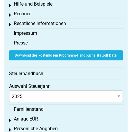
Hilfe und Beispiele
Toggle menu
Rechner
Toggle menu
Rechtliche Informationen
Toggle menu
Impressum
Presse
Download des kostenlosen Programm-Handbuchs als .pdf Datei
Steuerhandbuch:
Auswahl Steuerjahr:
Familienstand
Anlage EÜR
Toggle menu
Persönliche Angaben
Toggle menu