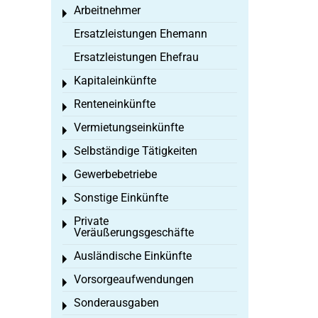
Arbeitnehmer
Toggle menu
Ersatzleistungen Ehemann
Ersatzleistungen Ehefrau
Kapitaleinkünfte
Toggle menu
Renteneinkünfte
Toggle menu
Vermietungseinkünfte
Toggle menu
Selbständige Tätigkeiten
Toggle menu
Gewerbebetriebe
Toggle menu
Sonstige Einkünfte
Toggle menu
Private
Toggle menu
Veräußerungsgeschäfte
Ausländische Einkünfte
Toggle menu
Vorsorgeaufwendungen
Toggle menu
Sonderausgaben
Toggle menu