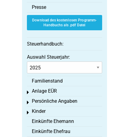
Presse
Download des kostenlosen Programm-
Handbuchs als .pdf Datei
Steuerhandbuch:
Auswahl Steuerjahr:
Familienstand
Anlage EÜR
Toggle menu
Persönliche Angaben
Toggle menu
Kinder
Toggle menu
Einkünfte Ehemann
Einkünfte Ehefrau