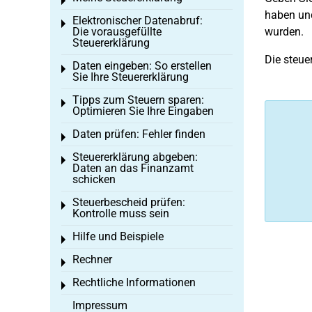
Toggle menu
haben un
Elektronischer Datenabruf:
Toggle menu
Die vorausgefüllte
wurden.
Steuererklärung
Die steue
Daten eingeben: So erstellen
Toggle menu
Sie Ihre Steuererklärung
Tipps zum Steuern sparen:
Toggle menu
Optimieren Sie Ihre Eingaben
Daten prüfen: Fehler finden
Toggle menu
Steuererklärung abgeben:
Toggle menu
Daten an das Finanzamt
schicken
Steuerbescheid prüfen:
Toggle menu
Kontrolle muss sein
Hilfe und Beispiele
Toggle menu
Rechner
Toggle menu
Rechtliche Informationen
Toggle menu
Impressum