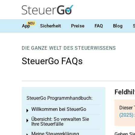
NEU
App
Sicherheit
Preise
FAQ
Blog
DIE GANZE WELT DES STEUERWISSENS
SteuerGo FAQs
Feldhil
SteuerGo Programmhandbuch:
Dieser 
Willkommen bei SteuerGo
Toggle menu
(2025):
Übersicht: So verwalten Sie
Toggle menu
Ihre Steuerfälle
Meine Steuererklärung
Geben Sie