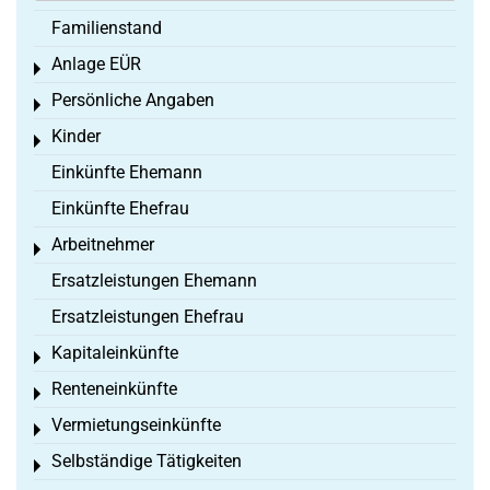
Familienstand
Anlage EÜR
Toggle menu
Persönliche Angaben
Toggle menu
Kinder
Toggle menu
Einkünfte Ehemann
Einkünfte Ehefrau
Arbeitnehmer
Toggle menu
Ersatzleistungen Ehemann
Ersatzleistungen Ehefrau
Kapitaleinkünfte
Toggle menu
Renteneinkünfte
Toggle menu
Vermietungseinkünfte
Toggle menu
Selbständige Tätigkeiten
Toggle menu