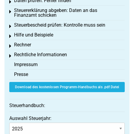
Daten prüfen: Fehler finden
Toggle menu
Steuererklärung abgeben: Daten an das
Toggle menu
Finanzamt schicken
Steuerbescheid prüfen: Kontrolle muss sein
Toggle menu
Hilfe und Beispiele
Toggle menu
Rechner
Toggle menu
Rechtliche Informationen
Toggle menu
Impressum
Presse
Download des kostenlosen Programm-Handbuchs als .pdf Datei
Steuerhandbuch:
Auswahl Steuerjahr: