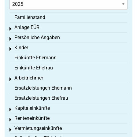
Familienstand
Anlage EÜR
Toggle menu
Persönliche Angaben
Toggle menu
Kinder
Toggle menu
Einkünfte Ehemann
Einkünfte Ehefrau
Arbeitnehmer
Toggle menu
Ersatzleistungen Ehemann
Ersatzleistungen Ehefrau
Kapitaleinkünfte
Toggle menu
Renteneinkünfte
Toggle menu
Vermietungseinkünfte
Toggle menu