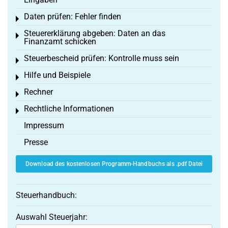
Daten prüfen: Fehler finden
Toggle menu
Steuererklärung abgeben: Daten an das
Toggle menu
Finanzamt schicken
Steuerbescheid prüfen: Kontrolle muss sein
Toggle menu
Hilfe und Beispiele
Toggle menu
Rechner
Toggle menu
Rechtliche Informationen
Toggle menu
Impressum
Presse
Download des kostenlosen Programm-Handbuchs als .pdf Datei
Steuerhandbuch:
Auswahl Steuerjahr: