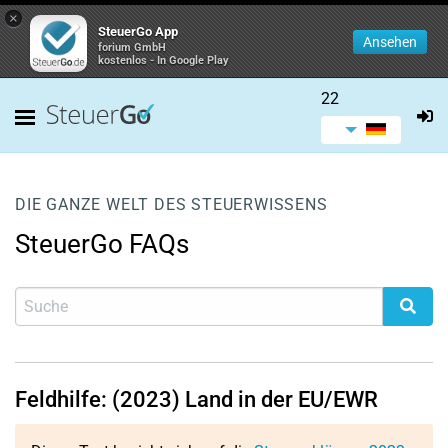
×
SteuerGo App
Ansehen
forium GmbH
kostenlos - In Google Play
22
DIE GANZE WELT DES STEUERWISSENS
SteuerGo FAQs
Feldhilfe: (2023) Land in der EU/EWR