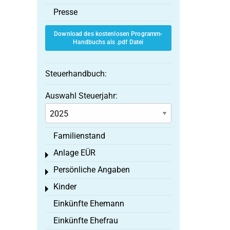
Presse
Download des kostenlosen Programm-
Handbuchs als .pdf Datei
Steuerhandbuch:
Auswahl Steuerjahr:
Familienstand
Anlage EÜR
Toggle menu
Persönliche Angaben
Toggle menu
Kinder
Toggle menu
Einkünfte Ehemann
Einkünfte Ehefrau