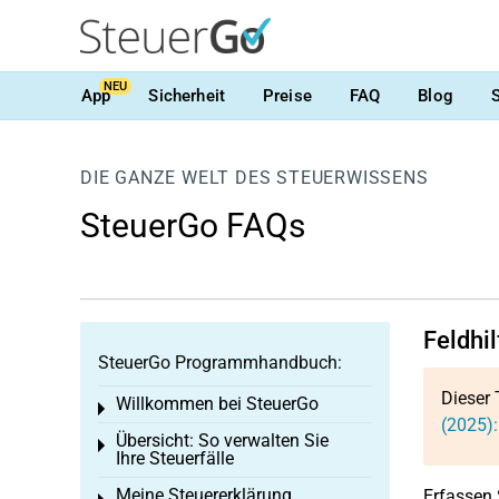
NEU
App
Sicherheit
Preise
FAQ
Blog
DIE GANZE WELT DES STEUERWISSENS
SteuerGo FAQs
Feldhi
SteuerGo Programmhandbuch:
Dieser 
Willkommen bei SteuerGo
Toggle menu
(2025):
Übersicht: So verwalten Sie
Toggle menu
Ihre Steuerfälle
Meine Steuererklärung
Erfassen S