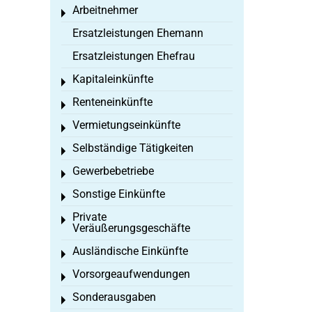
Arbeitnehmer
Toggle menu
Ersatzleistungen Ehemann
Ersatzleistungen Ehefrau
Kapitaleinkünfte
Toggle menu
Renteneinkünfte
Toggle menu
Vermietungseinkünfte
Toggle menu
Selbständige Tätigkeiten
Toggle menu
Gewerbebetriebe
Toggle menu
Sonstige Einkünfte
Toggle menu
Private
Toggle menu
Veräußerungsgeschäfte
Ausländische Einkünfte
Toggle menu
Vorsorgeaufwendungen
Toggle menu
Sonderausgaben
Toggle menu