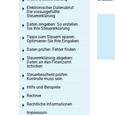
Toggle menu
Elektronischer Datenabruf:
Toggle menu
Die vorausgefüllte
Steuererklärung
Daten eingeben: So erstellen
Toggle menu
Sie Ihre Steuererklärung
Tipps zum Steuern sparen:
Toggle menu
Optimieren Sie Ihre Eingaben
Daten prüfen: Fehler finden
Toggle menu
Steuererklärung abgeben:
Toggle menu
Daten an das Finanzamt
schicken
Steuerbescheid prüfen:
Toggle menu
Kontrolle muss sein
Hilfe und Beispiele
Toggle menu
Rechner
Toggle menu
Rechtliche Informationen
Toggle menu
Impressum