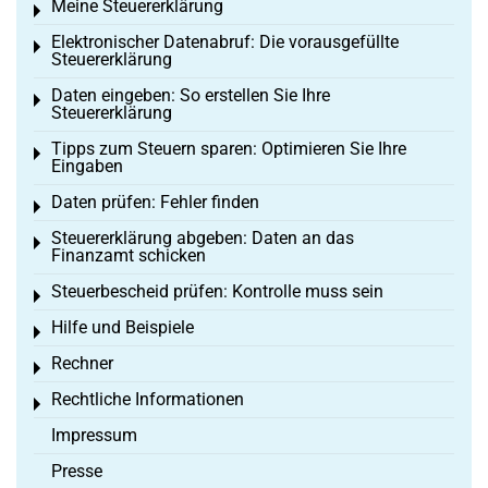
Meine Steuererklärung
Toggle menu
Elektronischer Datenabruf: Die vorausgefüllte
Toggle menu
Steuererklärung
Daten eingeben: So erstellen Sie Ihre
Toggle menu
Steuererklärung
Tipps zum Steuern sparen: Optimieren Sie Ihre
Toggle menu
Eingaben
Daten prüfen: Fehler finden
Toggle menu
Steuererklärung abgeben: Daten an das
Toggle menu
Finanzamt schicken
Steuerbescheid prüfen: Kontrolle muss sein
Toggle menu
Hilfe und Beispiele
Toggle menu
Rechner
Toggle menu
Rechtliche Informationen
Toggle menu
Impressum
Presse