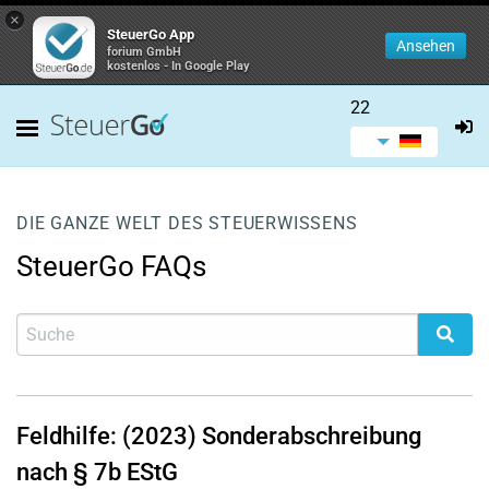
×
SteuerGo App
Ansehen
forium GmbH
kostenlos - In Google Play
22
DIE GANZE WELT DES STEUERWISSENS
SteuerGo FAQs
Feldhilfe: (2023) Sonderabschreibung
nach § 7b EStG