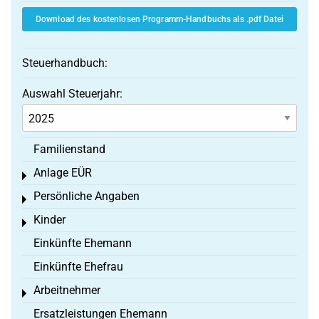
Download des kostenlosen Programm-Handbuchs als .pdf Datei
Steuerhandbuch:
Auswahl Steuerjahr:
Familienstand
Anlage EÜR
Toggle menu
Persönliche Angaben
Toggle menu
Kinder
Toggle menu
Einkünfte Ehemann
Einkünfte Ehefrau
Arbeitnehmer
Toggle menu
Ersatzleistungen Ehemann