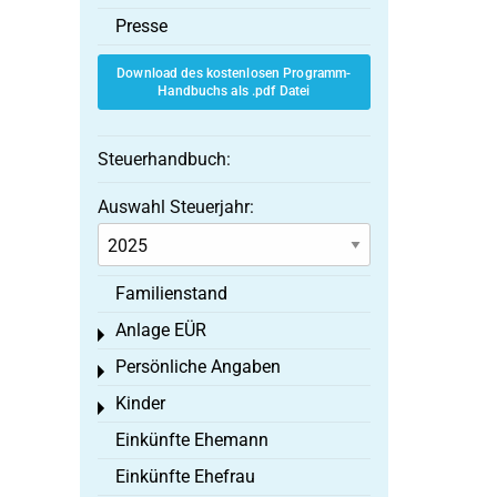
Presse
Download des kostenlosen Programm-
Handbuchs als .pdf Datei
Steuerhandbuch:
Auswahl Steuerjahr:
Familienstand
Anlage EÜR
Toggle menu
Persönliche Angaben
Toggle menu
Kinder
Toggle menu
Einkünfte Ehemann
Einkünfte Ehefrau