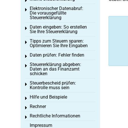
Toggle menu
Elektronischer Datenabruf:
Toggle menu
Die vorausgefüllte
Steuererklärung
Daten eingeben: So erstellen
Toggle menu
Sie Ihre Steuererklärung
Tipps zum Steuern sparen:
Toggle menu
Optimieren Sie Ihre Eingaben
Daten prüfen: Fehler finden
Toggle menu
Steuererklärung abgeben:
Toggle menu
Daten an das Finanzamt
schicken
Steuerbescheid prüfen:
Toggle menu
Kontrolle muss sein
Hilfe und Beispiele
Toggle menu
Rechner
Toggle menu
Rechtliche Informationen
Toggle menu
Impressum