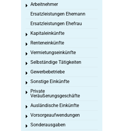
Arbeitnehmer
Toggle menu
Ersatzleistungen Ehemann
Ersatzleistungen Ehefrau
Kapitaleinkünfte
Toggle menu
Renteneinkünfte
Toggle menu
Vermietungseinkünfte
Toggle menu
Selbständige Tätigkeiten
Toggle menu
Gewerbebetriebe
Toggle menu
Sonstige Einkünfte
Toggle menu
Private
Toggle menu
Veräußerungsgeschäfte
Ausländische Einkünfte
Toggle menu
Vorsorgeaufwendungen
Toggle menu
Sonderausgaben
Toggle menu