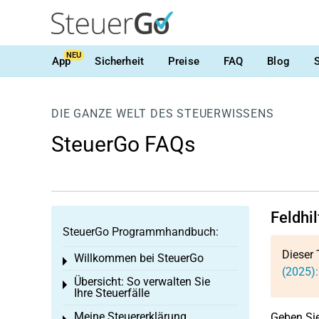
NEU
App
Sicherheit
Preise
FAQ
Blog
DIE GANZE WELT DES STEUERWISSENS
SteuerGo FAQs
Feldhi
SteuerGo Programmhandbuch:
Dieser 
Willkommen bei SteuerGo
Toggle menu
(2025)
Übersicht: So verwalten Sie
Toggle menu
Ihre Steuerfälle
Meine Steuererklärung
Geben Sie