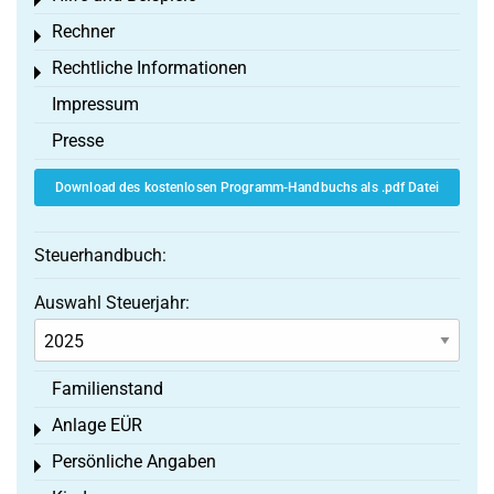
Toggle menu
Rechner
Toggle menu
Rechtliche Informationen
Toggle menu
Impressum
Presse
Download des kostenlosen Programm-Handbuchs als .pdf Datei
Steuerhandbuch:
Auswahl Steuerjahr:
Familienstand
Anlage EÜR
Toggle menu
Persönliche Angaben
Toggle menu