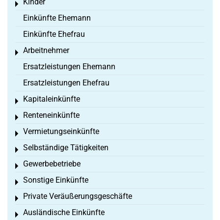
Kinder
Toggle menu
Einkünfte Ehemann
Einkünfte Ehefrau
Arbeitnehmer
Toggle menu
Ersatzleistungen Ehemann
Ersatzleistungen Ehefrau
Kapitaleinkünfte
Toggle menu
Renteneinkünfte
Toggle menu
Vermietungseinkünfte
Toggle menu
Selbständige Tätigkeiten
Toggle menu
Gewerbebetriebe
Toggle menu
Sonstige Einkünfte
Toggle menu
Private Veräußerungsgeschäfte
Toggle menu
Ausländische Einkünfte
Toggle menu