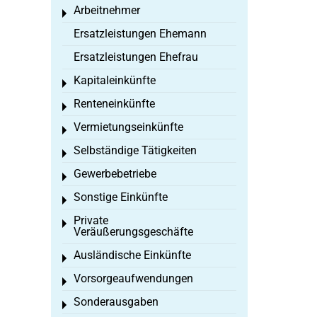
Arbeitnehmer
Toggle menu
Ersatzleistungen Ehemann
Ersatzleistungen Ehefrau
Kapitaleinkünfte
Toggle menu
Renteneinkünfte
Toggle menu
Vermietungseinkünfte
Toggle menu
Selbständige Tätigkeiten
Toggle menu
Gewerbebetriebe
Toggle menu
Sonstige Einkünfte
Toggle menu
Private
Toggle menu
Veräußerungsgeschäfte
Ausländische Einkünfte
Toggle menu
Vorsorgeaufwendungen
Toggle menu
Sonderausgaben
Toggle menu