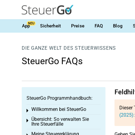
NEU
App
Sicherheit
Preise
FAQ
Blog
DIE GANZE WELT DES STEUERWISSENS
SteuerGo FAQs
Feldhil
SteuerGo Programmhandbuch:
Dieser 
Willkommen bei SteuerGo
Toggle menu
(2025):
Übersicht: So verwalten Sie
Toggle menu
Ihre Steuerfälle
Meine Steuererklärung
Geben Sie