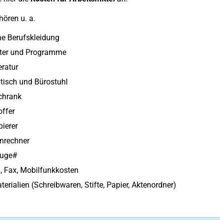
hören u. a.
he Berufskleidung
er und Programme
eratur
tisch und Bürostuhl
chrank
ffer
ierer
nrechner
uge#
, Fax, Mobilfunkkosten
erialien (Schreibwaren, Stifte, Papier, Aktenordner)