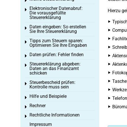
Toggle menu
Elektronischer Datenabruf:
Toggle menu
Hierzu ge
Die vorausgefüllte
Steuererklärung
Typisc
Daten eingeben: So erstellen
Toggle menu
Comput
Sie Ihre Steuererklärung
Fachlit
Tipps zum Steuern sparen:
Toggle menu
Optimieren Sie Ihre Eingaben
Schreib
Daten prüfen: Fehler finden
Aktens
Toggle menu
Steuererklärung abgeben:
Aktenko
Toggle menu
Daten an das Finanzamt
Fotokop
schicken
Tasche
Steuerbescheid prüfen:
Toggle menu
Kontrolle muss sein
Werkze
Hilfe und Beispiele
Toggle menu
Telefon
Rechner
Büromat
Toggle menu
Rechtliche Informationen
Toggle menu
Impressum