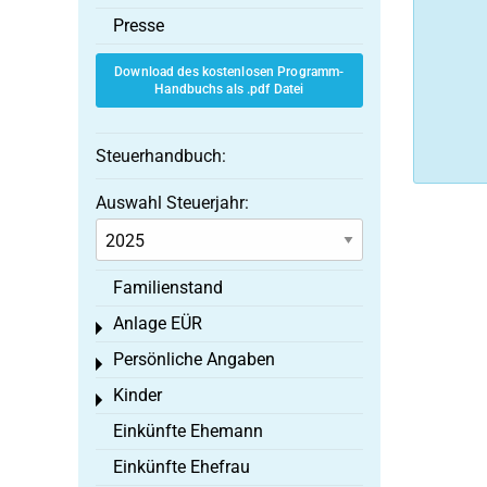
Presse
Download des kostenlosen Programm-
Handbuchs als .pdf Datei
Steuerhandbuch:
Auswahl Steuerjahr:
Familienstand
Anlage EÜR
Toggle menu
Persönliche Angaben
Toggle menu
Kinder
Toggle menu
Einkünfte Ehemann
Einkünfte Ehefrau