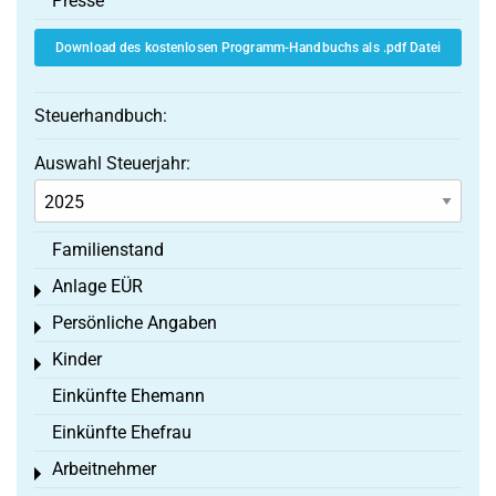
Presse
Download des kostenlosen Programm-Handbuchs als .pdf Datei
Steuerhandbuch:
Auswahl Steuerjahr:
Familienstand
Anlage EÜR
Toggle menu
Persönliche Angaben
Toggle menu
Kinder
Toggle menu
Einkünfte Ehemann
Einkünfte Ehefrau
Arbeitnehmer
Toggle menu