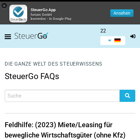
×
SteuerGo App
Ansehen
forium GmbH
kostenlos - In Google Play
22
DIE GANZE WELT DES STEUERWISSENS
SteuerGo FAQs
Feldhilfe: (2023) Miete/Leasing für
bewegliche Wirtschaftsgüter (ohne Kfz)