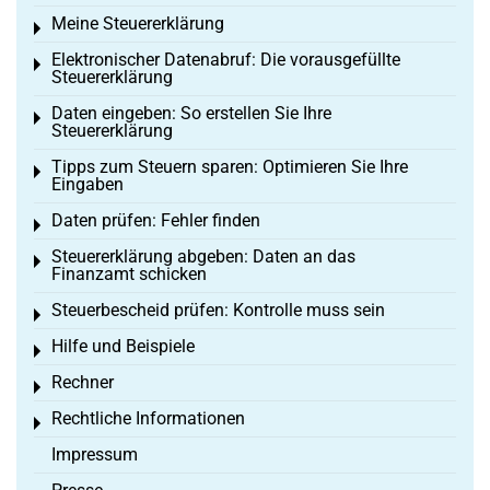
Meine Steuererklärung
Toggle menu
Elektronischer Datenabruf: Die vorausgefüllte
Toggle menu
Steuererklärung
Daten eingeben: So erstellen Sie Ihre
Toggle menu
Steuererklärung
Tipps zum Steuern sparen: Optimieren Sie Ihre
Toggle menu
Eingaben
Daten prüfen: Fehler finden
Toggle menu
Steuererklärung abgeben: Daten an das
Toggle menu
Finanzamt schicken
Steuerbescheid prüfen: Kontrolle muss sein
Toggle menu
Hilfe und Beispiele
Toggle menu
Rechner
Toggle menu
Rechtliche Informationen
Toggle menu
Impressum