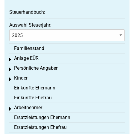
Steuerhandbuch:
Auswahl Steuerjahr:
Familienstand
Anlage EÜR
Toggle menu
Persönliche Angaben
Toggle menu
Kinder
Toggle menu
Einkünfte Ehemann
Einkünfte Ehefrau
Arbeitnehmer
Toggle menu
Ersatzleistungen Ehemann
Ersatzleistungen Ehefrau