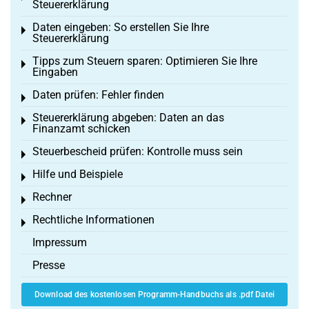
Steuererklärung
Daten eingeben: So erstellen Sie Ihre
Toggle menu
Steuererklärung
Tipps zum Steuern sparen: Optimieren Sie Ihre
Toggle menu
Eingaben
Daten prüfen: Fehler finden
Toggle menu
Steuererklärung abgeben: Daten an das
Toggle menu
Finanzamt schicken
Steuerbescheid prüfen: Kontrolle muss sein
Toggle menu
Hilfe und Beispiele
Toggle menu
Rechner
Toggle menu
Rechtliche Informationen
Toggle menu
Impressum
Presse
Download des kostenlosen Programm-Handbuchs als .pdf Datei