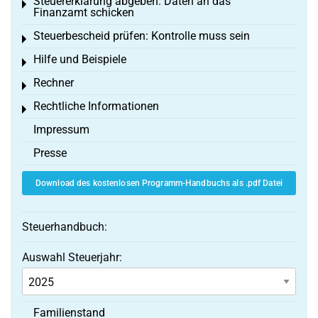
Steuererklärung abgeben: Daten an das
Toggle menu
Finanzamt schicken
Steuerbescheid prüfen: Kontrolle muss sein
Toggle menu
Hilfe und Beispiele
Toggle menu
Rechner
Toggle menu
Rechtliche Informationen
Toggle menu
Impressum
Presse
Download des kostenlosen Programm-Handbuchs als .pdf Datei
Steuerhandbuch:
Auswahl Steuerjahr:
Familienstand