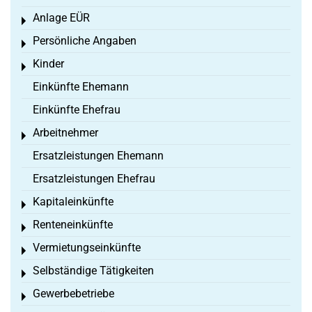
Anlage EÜR
Toggle menu
Persönliche Angaben
Toggle menu
Kinder
Toggle menu
Einkünfte Ehemann
Einkünfte Ehefrau
Arbeitnehmer
Toggle menu
Ersatzleistungen Ehemann
Ersatzleistungen Ehefrau
Kapitaleinkünfte
Toggle menu
Renteneinkünfte
Toggle menu
Vermietungseinkünfte
Toggle menu
Selbständige Tätigkeiten
Toggle menu
Gewerbebetriebe
Toggle menu