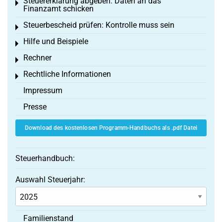
Steuererklärung abgeben: Daten an das
Toggle menu
Finanzamt schicken
Steuerbescheid prüfen: Kontrolle muss sein
Toggle menu
Hilfe und Beispiele
Toggle menu
Rechner
Toggle menu
Rechtliche Informationen
Toggle menu
Impressum
Presse
Download des kostenlosen Programm-Handbuchs als .pdf Datei
Steuerhandbuch:
Auswahl Steuerjahr:
Familienstand