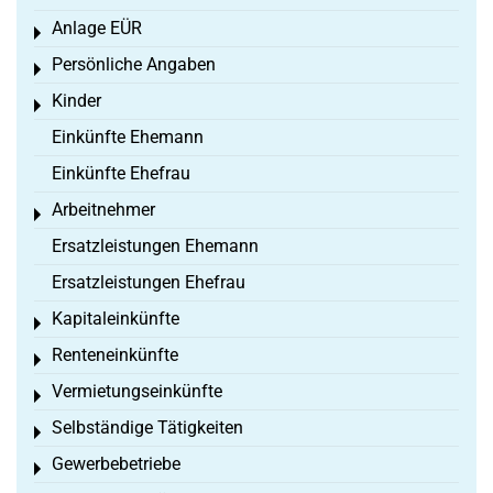
Anlage EÜR
Toggle menu
Persönliche Angaben
Toggle menu
Kinder
Toggle menu
Einkünfte Ehemann
Einkünfte Ehefrau
Arbeitnehmer
Toggle menu
Ersatzleistungen Ehemann
Ersatzleistungen Ehefrau
Kapitaleinkünfte
Toggle menu
Renteneinkünfte
Toggle menu
Vermietungseinkünfte
Toggle menu
Selbständige Tätigkeiten
Toggle menu
Gewerbebetriebe
Toggle menu