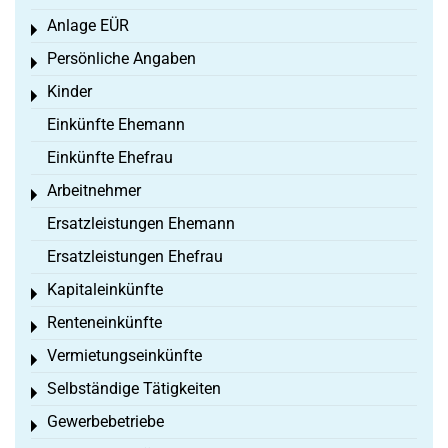
Anlage EÜR
Toggle menu
Persönliche Angaben
Toggle menu
Kinder
Toggle menu
Einkünfte Ehemann
Einkünfte Ehefrau
Arbeitnehmer
Toggle menu
Ersatzleistungen Ehemann
Ersatzleistungen Ehefrau
Kapitaleinkünfte
Toggle menu
Renteneinkünfte
Toggle menu
Vermietungseinkünfte
Toggle menu
Selbständige Tätigkeiten
Toggle menu
Gewerbebetriebe
Toggle menu