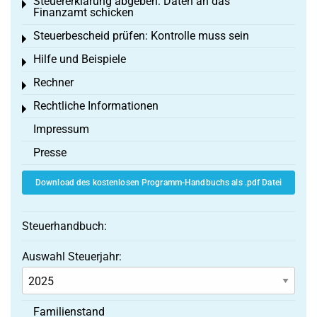
Steuererklärung abgeben: Daten an das
Toggle menu
Finanzamt schicken
Steuerbescheid prüfen: Kontrolle muss sein
Toggle menu
Hilfe und Beispiele
Toggle menu
Rechner
Toggle menu
Rechtliche Informationen
Toggle menu
Impressum
Presse
Download des kostenlosen Programm-Handbuchs als .pdf Datei
Steuerhandbuch:
Auswahl Steuerjahr:
Familienstand