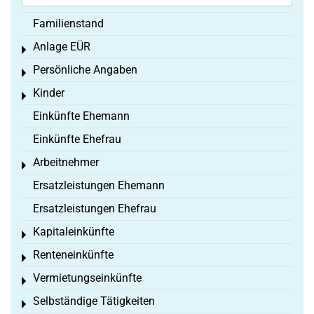
Familienstand
Anlage EÜR
Toggle menu
Persönliche Angaben
Toggle menu
Kinder
Toggle menu
Einkünfte Ehemann
Einkünfte Ehefrau
Arbeitnehmer
Toggle menu
Ersatzleistungen Ehemann
Ersatzleistungen Ehefrau
Kapitaleinkünfte
Toggle menu
Renteneinkünfte
Toggle menu
Vermietungseinkünfte
Toggle menu
Selbständige Tätigkeiten
Toggle menu