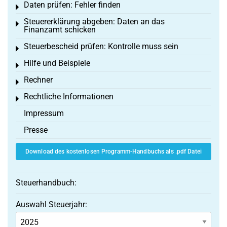
Daten prüfen: Fehler finden
Toggle menu
Steuererklärung abgeben: Daten an das
Toggle menu
Finanzamt schicken
Steuerbescheid prüfen: Kontrolle muss sein
Toggle menu
Hilfe und Beispiele
Toggle menu
Rechner
Toggle menu
Rechtliche Informationen
Toggle menu
Impressum
Presse
Download des kostenlosen Programm-Handbuchs als .pdf Datei
Steuerhandbuch:
Auswahl Steuerjahr: