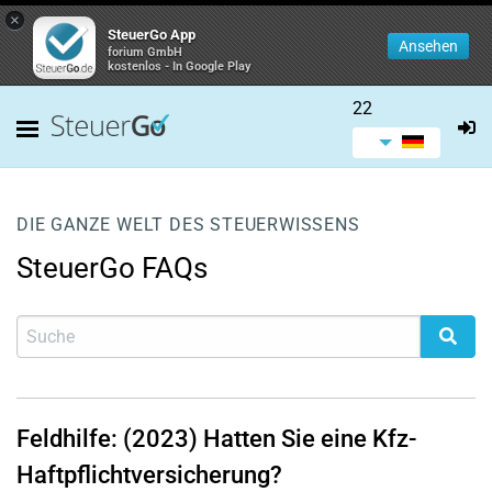
×
SteuerGo App
Ansehen
forium GmbH
kostenlos - In Google Play
22
DIE GANZE WELT DES STEUERWISSENS
SteuerGo FAQs
Feldhilfe: (2023) Hatten Sie eine Kfz-
Haftpflichtversicherung?