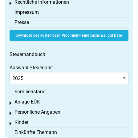
Rechtliche Informationen
Toggle menu
Impressum
Presse
Download des kostenlosen Programm-Handbuchs als .pdf Datei
Steuerhandbuch:
Auswahl Steuerjahr:
Familienstand
Anlage EÜR
Toggle menu
Persönliche Angaben
Toggle menu
Kinder
Toggle menu
Einkünfte Ehemann