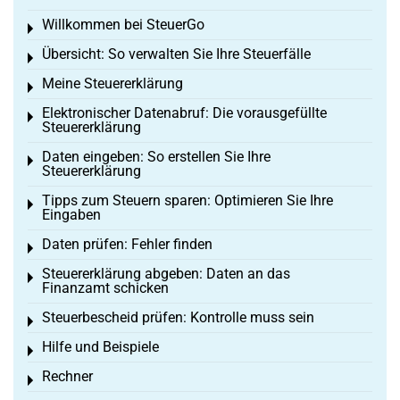
Willkommen bei SteuerGo
Toggle menu
Übersicht: So verwalten Sie Ihre Steuerfälle
Toggle menu
Meine Steuererklärung
Toggle menu
Elektronischer Datenabruf: Die vorausgefüllte
Toggle menu
Steuererklärung
Daten eingeben: So erstellen Sie Ihre
Toggle menu
Steuererklärung
Tipps zum Steuern sparen: Optimieren Sie Ihre
Toggle menu
Eingaben
Daten prüfen: Fehler finden
Toggle menu
Steuererklärung abgeben: Daten an das
Toggle menu
Finanzamt schicken
Steuerbescheid prüfen: Kontrolle muss sein
Toggle menu
Hilfe und Beispiele
Toggle menu
Rechner
Toggle menu