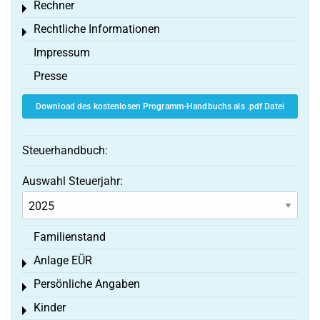
Rechner
Toggle menu
Rechtliche Informationen
Toggle menu
Impressum
Presse
Download des kostenlosen Programm-Handbuchs als .pdf Datei
Steuerhandbuch:
Auswahl Steuerjahr:
Familienstand
Anlage EÜR
Toggle menu
Persönliche Angaben
Toggle menu
Kinder
Toggle menu