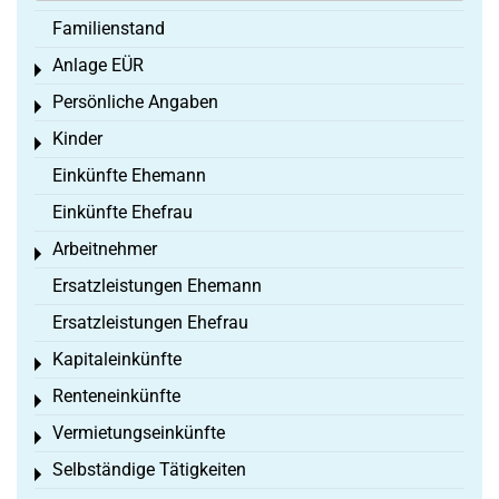
Familienstand
Anlage EÜR
Toggle menu
Persönliche Angaben
Toggle menu
Kinder
Toggle menu
Einkünfte Ehemann
Einkünfte Ehefrau
Arbeitnehmer
Toggle menu
Ersatzleistungen Ehemann
Ersatzleistungen Ehefrau
Kapitaleinkünfte
Toggle menu
Renteneinkünfte
Toggle menu
Vermietungseinkünfte
Toggle menu
Selbständige Tätigkeiten
Toggle menu