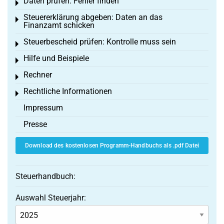
Daten prüfen: Fehler finden
Toggle menu
Steuererklärung abgeben: Daten an das
Toggle menu
Finanzamt schicken
Steuerbescheid prüfen: Kontrolle muss sein
Toggle menu
Hilfe und Beispiele
Toggle menu
Rechner
Toggle menu
Rechtliche Informationen
Toggle menu
Impressum
Presse
Download des kostenlosen Programm-Handbuchs als .pdf Datei
Steuerhandbuch:
Auswahl Steuerjahr: