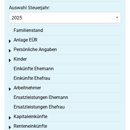
Auswahl Steuerjahr:
Familienstand
Anlage EÜR
Toggle menu
Persönliche Angaben
Toggle menu
Kinder
Toggle menu
Einkünfte Ehemann
Einkünfte Ehefrau
Arbeitnehmer
Toggle menu
Ersatzleistungen Ehemann
Ersatzleistungen Ehefrau
Kapitaleinkünfte
Toggle menu
Renteneinkünfte
Toggle menu