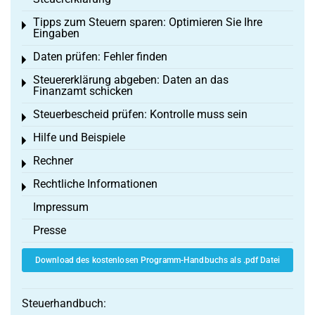
Tipps zum Steuern sparen: Optimieren Sie Ihre
Toggle menu
Eingaben
Daten prüfen: Fehler finden
Toggle menu
Steuererklärung abgeben: Daten an das
Toggle menu
Finanzamt schicken
Steuerbescheid prüfen: Kontrolle muss sein
Toggle menu
Hilfe und Beispiele
Toggle menu
Rechner
Toggle menu
Rechtliche Informationen
Toggle menu
Impressum
Presse
Download des kostenlosen Programm-Handbuchs als .pdf Datei
Steuerhandbuch: