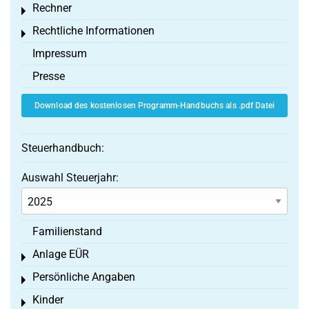
Rechner
Toggle menu
Rechtliche Informationen
Toggle menu
Impressum
Presse
Download des kostenlosen Programm-Handbuchs als .pdf Datei
Steuerhandbuch:
Auswahl Steuerjahr:
Familienstand
Anlage EÜR
Toggle menu
Persönliche Angaben
Toggle menu
Kinder
Toggle menu