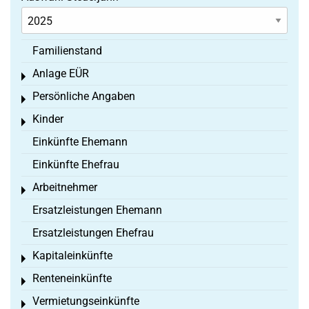
Familienstand
Anlage EÜR
Toggle menu
Persönliche Angaben
Toggle menu
Kinder
Toggle menu
Einkünfte Ehemann
Einkünfte Ehefrau
Arbeitnehmer
Toggle menu
Ersatzleistungen Ehemann
Ersatzleistungen Ehefrau
Kapitaleinkünfte
Toggle menu
Renteneinkünfte
Toggle menu
Vermietungseinkünfte
Toggle menu