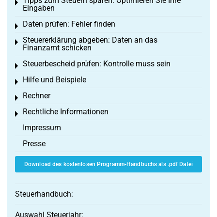
Tipps zum Steuern sparen: Optimieren Sie Ihre
Toggle menu
Eingaben
Daten prüfen: Fehler finden
Toggle menu
Steuererklärung abgeben: Daten an das
Toggle menu
Finanzamt schicken
Steuerbescheid prüfen: Kontrolle muss sein
Toggle menu
Hilfe und Beispiele
Toggle menu
Rechner
Toggle menu
Rechtliche Informationen
Toggle menu
Impressum
Presse
Download des kostenlosen Programm-Handbuchs als .pdf Datei
Steuerhandbuch:
Auswahl Steuerjahr: