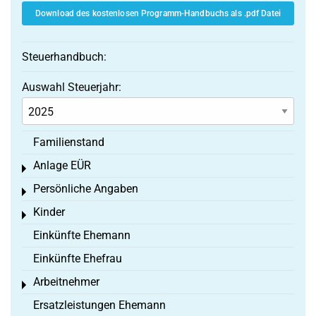
Download des kostenlosen Programm-Handbuchs als .pdf Datei
Steuerhandbuch:
Auswahl Steuerjahr:
Familienstand
Anlage EÜR
Toggle menu
Persönliche Angaben
Toggle menu
Kinder
Toggle menu
Einkünfte Ehemann
Einkünfte Ehefrau
Arbeitnehmer
Toggle menu
Ersatzleistungen Ehemann