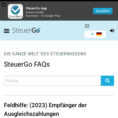
×
SteuerGo App
Ansehen
forium GmbH
kostenlos - In Google Play
22
DIE GANZE WELT DES STEUERWISSENS
SteuerGo FAQs
Feldhilfe: (2023) Empfänger der
Ausgleichszahlungen