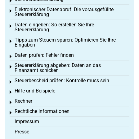
Toggle menu
Elektronischer Datenabruf: Die vorausgefüllte
Toggle menu
Steuererklärung
Daten eingeben: So erstellen Sie Ihre
Toggle menu
Steuererklärung
Tipps zum Steuern sparen: Optimieren Sie Ihre
Toggle menu
Eingaben
Daten prüfen: Fehler finden
Toggle menu
Steuererklärung abgeben: Daten an das
Toggle menu
Finanzamt schicken
Steuerbescheid prüfen: Kontrolle muss sein
Toggle menu
Hilfe und Beispiele
Toggle menu
Rechner
Toggle menu
Rechtliche Informationen
Toggle menu
Impressum
Presse