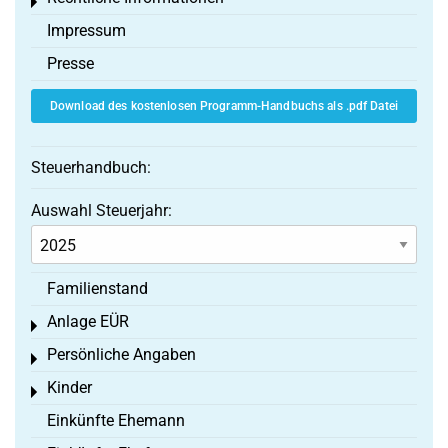
Toggle menu
Impressum
Presse
Download des kostenlosen Programm-Handbuchs als .pdf Datei
Steuerhandbuch:
Auswahl Steuerjahr:
Familienstand
Anlage EÜR
Toggle menu
Persönliche Angaben
Toggle menu
Kinder
Toggle menu
Einkünfte Ehemann