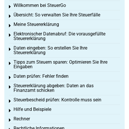
Willkommen bei SteuerGo
Toggle menu
Übersicht: So verwalten Sie Ihre Steuerfälle
Toggle menu
Meine Steuererklärung
Toggle menu
Elektronischer Datenabruf: Die vorausgefüllte
Toggle menu
Steuererklärung
Daten eingeben: So erstellen Sie Ihre
Toggle menu
Steuererklärung
Tipps zum Steuern sparen: Optimieren Sie Ihre
Toggle menu
Eingaben
Daten prüfen: Fehler finden
Toggle menu
Steuererklärung abgeben: Daten an das
Toggle menu
Finanzamt schicken
Steuerbescheid prüfen: Kontrolle muss sein
Toggle menu
Hilfe und Beispiele
Toggle menu
Rechner
Toggle menu
Rechtliche Informationen