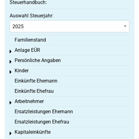
Steuerhandbuch:
Auswahl Steuerjahr:
Familienstand
Anlage EÜR
Toggle menu
Persönliche Angaben
Toggle menu
Kinder
Toggle menu
Einkünfte Ehemann
Einkünfte Ehefrau
Arbeitnehmer
Toggle menu
Ersatzleistungen Ehemann
Ersatzleistungen Ehefrau
Kapitaleinkünfte
Toggle menu