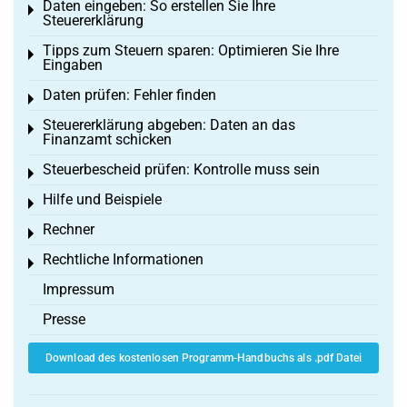
Daten eingeben: So erstellen Sie Ihre
Toggle menu
Steuererklärung
Tipps zum Steuern sparen: Optimieren Sie Ihre
Toggle menu
Eingaben
Daten prüfen: Fehler finden
Toggle menu
Steuererklärung abgeben: Daten an das
Toggle menu
Finanzamt schicken
Steuerbescheid prüfen: Kontrolle muss sein
Toggle menu
Hilfe und Beispiele
Toggle menu
Rechner
Toggle menu
Rechtliche Informationen
Toggle menu
Impressum
Presse
Download des kostenlosen Programm-Handbuchs als .pdf Datei