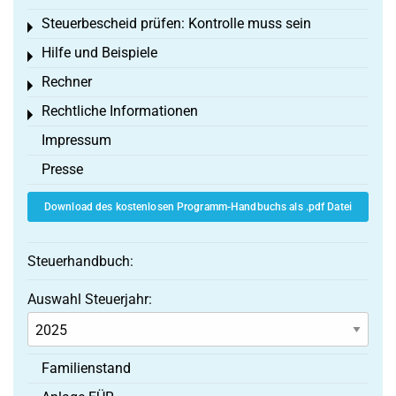
Steuerbescheid prüfen: Kontrolle muss sein
Toggle menu
Hilfe und Beispiele
Toggle menu
Rechner
Toggle menu
Rechtliche Informationen
Toggle menu
Impressum
Presse
Download des kostenlosen Programm-Handbuchs als .pdf Datei
Steuerhandbuch:
Auswahl Steuerjahr:
Familienstand