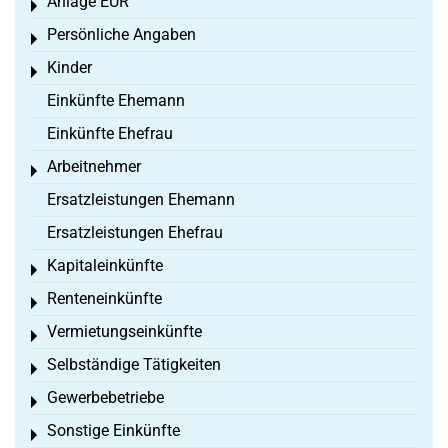
Anlage EÜR
Toggle menu
Persönliche Angaben
Toggle menu
Kinder
Toggle menu
Einkünfte Ehemann
Einkünfte Ehefrau
Arbeitnehmer
Toggle menu
Ersatzleistungen Ehemann
Ersatzleistungen Ehefrau
Kapitaleinkünfte
Toggle menu
Renteneinkünfte
Toggle menu
Vermietungseinkünfte
Toggle menu
Selbständige Tätigkeiten
Toggle menu
Gewerbebetriebe
Toggle menu
Sonstige Einkünfte
Toggle menu