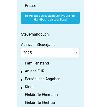
Presse
Download des kostenlosen Programm-
Handbuchs als .pdf Datei
Steuerhandbuch:
Auswahl Steuerjahr:
Familienstand
Anlage EÜR
Toggle menu
Persönliche Angaben
Toggle menu
Kinder
Toggle menu
Einkünfte Ehemann
Einkünfte Ehefrau