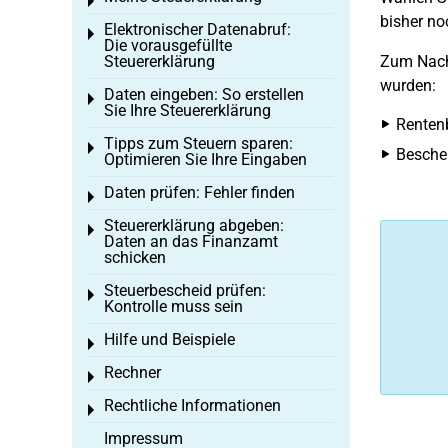
Toggle menu
bisher no
Elektronischer Datenabruf:
Toggle menu
Die vorausgefüllte
Steuererklärung
Zum Nachw
wurden:
Daten eingeben: So erstellen
Toggle menu
Sie Ihre Steuererklärung
Renten
Tipps zum Steuern sparen:
Toggle menu
Besche
Optimieren Sie Ihre Eingaben
Daten prüfen: Fehler finden
Toggle menu
Steuererklärung abgeben:
Toggle menu
Daten an das Finanzamt
schicken
Steuerbescheid prüfen:
Toggle menu
Kontrolle muss sein
Hilfe und Beispiele
Toggle menu
Rechner
Toggle menu
Rechtliche Informationen
Toggle menu
Impressum