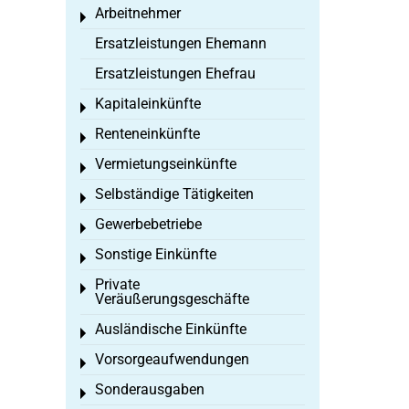
Arbeitnehmer
Toggle menu
Ersatzleistungen Ehemann
Ersatzleistungen Ehefrau
Kapitaleinkünfte
Toggle menu
Renteneinkünfte
Toggle menu
Vermietungseinkünfte
Toggle menu
Selbständige Tätigkeiten
Toggle menu
Gewerbebetriebe
Toggle menu
Sonstige Einkünfte
Toggle menu
Private
Toggle menu
Veräußerungsgeschäfte
Ausländische Einkünfte
Toggle menu
Vorsorgeaufwendungen
Toggle menu
Sonderausgaben
Toggle menu