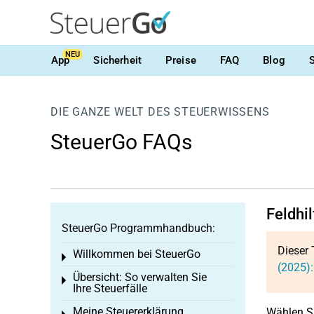
NEU
App
Sicherheit
Preise
FAQ
Blog
DIE GANZE WELT DES STEUERWISSENS
SteuerGo FAQs
Feldhi
SteuerGo Programmhandbuch:
Dieser 
Willkommen bei SteuerGo
Toggle menu
(2025):
Übersicht: So verwalten Sie
Toggle menu
Ihre Steuerfälle
Meine Steuererklärung
Wählen Si