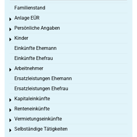
Familienstand
Anlage EÜR
Toggle menu
Persönliche Angaben
Toggle menu
Kinder
Toggle menu
Einkünfte Ehemann
Einkünfte Ehefrau
Arbeitnehmer
Toggle menu
Ersatzleistungen Ehemann
Ersatzleistungen Ehefrau
Kapitaleinkünfte
Toggle menu
Renteneinkünfte
Toggle menu
Vermietungseinkünfte
Toggle menu
Selbständige Tätigkeiten
Toggle menu