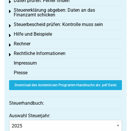
Daten prüfen: Fehler finden
Toggle menu
Steuererklärung abgeben: Daten an das
Toggle menu
Finanzamt schicken
Steuerbescheid prüfen: Kontrolle muss sein
Toggle menu
Hilfe und Beispiele
Toggle menu
Rechner
Toggle menu
Rechtliche Informationen
Toggle menu
Impressum
Presse
Download des kostenlosen Programm-Handbuchs als .pdf Datei
Steuerhandbuch:
Auswahl Steuerjahr: