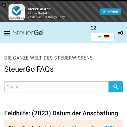
×
SteuerGo App
Ansehen
forium GmbH
kostenlos - In Google Play
22
DIE GANZE WELT DES STEUERWISSENS
SteuerGo FAQs
Feldhilfe: (2023) Datum der Anschaffung