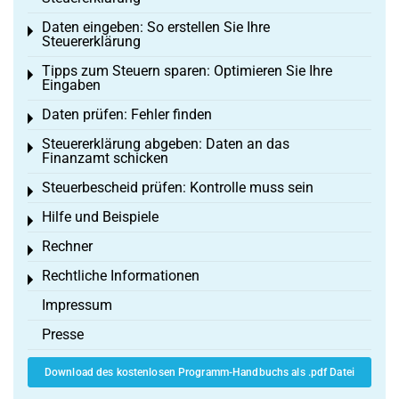
Daten eingeben: So erstellen Sie Ihre
Toggle menu
Steuererklärung
Tipps zum Steuern sparen: Optimieren Sie Ihre
Toggle menu
Eingaben
Daten prüfen: Fehler finden
Toggle menu
Steuererklärung abgeben: Daten an das
Toggle menu
Finanzamt schicken
Steuerbescheid prüfen: Kontrolle muss sein
Toggle menu
Hilfe und Beispiele
Toggle menu
Rechner
Toggle menu
Rechtliche Informationen
Toggle menu
Impressum
Presse
Download des kostenlosen Programm-Handbuchs als .pdf Datei