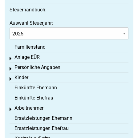
Steuerhandbuch:
Auswahl Steuerjahr:
Familienstand
Anlage EÜR
Toggle menu
Persönliche Angaben
Toggle menu
Kinder
Toggle menu
Einkünfte Ehemann
Einkünfte Ehefrau
Arbeitnehmer
Toggle menu
Ersatzleistungen Ehemann
Ersatzleistungen Ehefrau