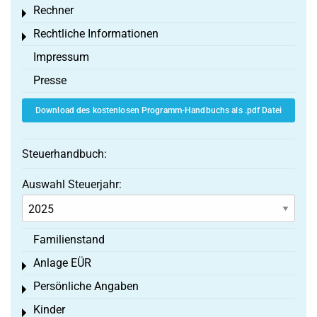
Rechner
Toggle menu
Rechtliche Informationen
Toggle menu
Impressum
Presse
Download des kostenlosen Programm-Handbuchs als .pdf Datei
Steuerhandbuch:
Auswahl Steuerjahr:
Familienstand
Anlage EÜR
Toggle menu
Persönliche Angaben
Toggle menu
Kinder
Toggle menu