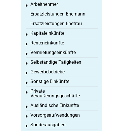
Arbeitnehmer
Toggle menu
Ersatzleistungen Ehemann
Ersatzleistungen Ehefrau
Kapitaleinkünfte
Toggle menu
Renteneinkünfte
Toggle menu
Vermietungseinkünfte
Toggle menu
Selbständige Tätigkeiten
Toggle menu
Gewerbebetriebe
Toggle menu
Sonstige Einkünfte
Toggle menu
Private
Toggle menu
Veräußerungsgeschäfte
Ausländische Einkünfte
Toggle menu
Vorsorgeaufwendungen
Toggle menu
Sonderausgaben
Toggle menu