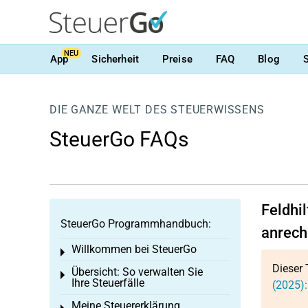
NEU
App
Sicherheit
Preise
FAQ
Blog
DIE GANZE WELT DES STEUERWISSENS
SteuerGo FAQs
Feldhi
SteuerGo Programmhandbuch:
anrech
Willkommen bei SteuerGo
Toggle menu
Dieser 
Übersicht: So verwalten Sie
Toggle menu
Ihre Steuerfälle
(2025):
Meine Steuererklärung