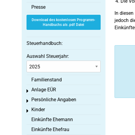
Die Vo
Presse
In diesen
jedoch di
Download des kostenlosen Programm-
Handbuchs als .pdf Datei
Einkünfte
Steuerhandbuch:
Auswahl Steuerjahr:
Familienstand
Anlage EÜR
Toggle menu
Persönliche Angaben
Toggle menu
Kinder
Toggle menu
Einkünfte Ehemann
Einkünfte Ehefrau