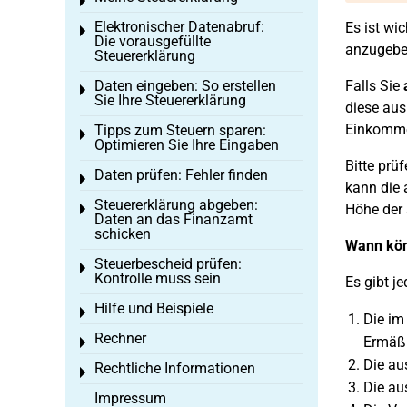
Toggle menu
Elektronischer Datenabruf:
Es ist wi
Toggle menu
Die vorausgefüllte
anzugeben
Steuererklärung
Daten eingeben: So erstellen
Falls Sie
Toggle menu
Sie Ihre Steuererklärung
diese aus
Einkomme
Tipps zum Steuern sparen:
Toggle menu
Optimieren Sie Ihre Eingaben
Bitte prü
Daten prüfen: Fehler finden
Toggle menu
kann die 
Steuererklärung abgeben:
Höhe der 
Toggle menu
Daten an das Finanzamt
schicken
Wann kön
Steuerbescheid prüfen:
Toggle menu
Kontrolle muss sein
Es gibt j
Hilfe und Beispiele
Toggle menu
Die im
Rechner
Ermäßi
Toggle menu
Die au
Rechtliche Informationen
Toggle menu
Die au
Impressum