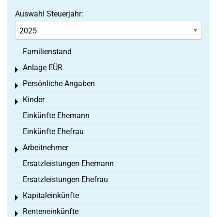
Auswahl Steuerjahr:
Familienstand
Anlage EÜR
Toggle menu
Persönliche Angaben
Toggle menu
Kinder
Toggle menu
Einkünfte Ehemann
Einkünfte Ehefrau
Arbeitnehmer
Toggle menu
Ersatzleistungen Ehemann
Ersatzleistungen Ehefrau
Kapitaleinkünfte
Toggle menu
Renteneinkünfte
Toggle menu