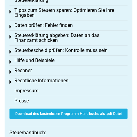
Steuererklärung
Tipps zum Steuern sparen: Optimieren Sie Ihre
Toggle menu
Eingaben
Daten prüfen: Fehler finden
Toggle menu
Steuererklärung abgeben: Daten an das
Toggle menu
Finanzamt schicken
Steuerbescheid prüfen: Kontrolle muss sein
Toggle menu
Hilfe und Beispiele
Toggle menu
Rechner
Toggle menu
Rechtliche Informationen
Toggle menu
Impressum
Presse
Download des kostenlosen Programm-Handbuchs als .pdf Datei
Steuerhandbuch: