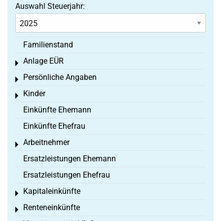
Auswahl Steuerjahr:
Familienstand
Anlage EÜR
Toggle menu
Persönliche Angaben
Toggle menu
Kinder
Toggle menu
Einkünfte Ehemann
Einkünfte Ehefrau
Arbeitnehmer
Toggle menu
Ersatzleistungen Ehemann
Ersatzleistungen Ehefrau
Kapitaleinkünfte
Toggle menu
Renteneinkünfte
Toggle menu