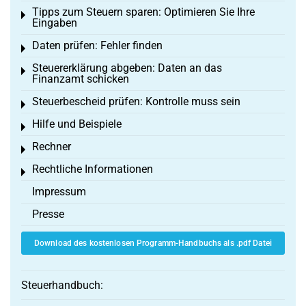
Tipps zum Steuern sparen: Optimieren Sie Ihre
Toggle menu
Eingaben
Daten prüfen: Fehler finden
Toggle menu
Steuererklärung abgeben: Daten an das
Toggle menu
Finanzamt schicken
Steuerbescheid prüfen: Kontrolle muss sein
Toggle menu
Hilfe und Beispiele
Toggle menu
Rechner
Toggle menu
Rechtliche Informationen
Toggle menu
Impressum
Presse
Download des kostenlosen Programm-Handbuchs als .pdf Datei
Steuerhandbuch: