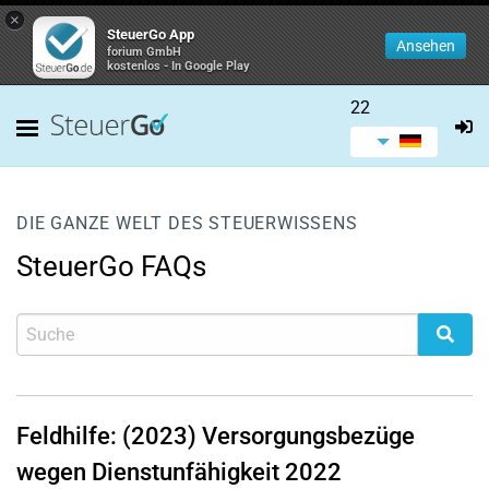
×
SteuerGo App
Ansehen
forium GmbH
kostenlos - In Google Play
22
DIE GANZE WELT DES STEUERWISSENS
SteuerGo FAQs
Feldhilfe: (2023) Versorgungsbezüge
wegen Dienstunfähigkeit 2022