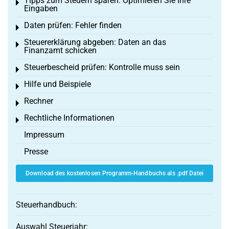
Tipps zum Steuern sparen: Optimieren Sie Ihre
Toggle menu
Eingaben
Daten prüfen: Fehler finden
Toggle menu
Steuererklärung abgeben: Daten an das
Toggle menu
Finanzamt schicken
Steuerbescheid prüfen: Kontrolle muss sein
Toggle menu
Hilfe und Beispiele
Toggle menu
Rechner
Toggle menu
Rechtliche Informationen
Toggle menu
Impressum
Presse
Download des kostenlosen Programm-Handbuchs als .pdf Datei
Steuerhandbuch:
Auswahl Steuerjahr: