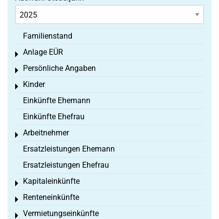
Familienstand
Anlage EÜR
Toggle menu
Persönliche Angaben
Toggle menu
Kinder
Toggle menu
Einkünfte Ehemann
Einkünfte Ehefrau
Arbeitnehmer
Toggle menu
Ersatzleistungen Ehemann
Ersatzleistungen Ehefrau
Kapitaleinkünfte
Toggle menu
Renteneinkünfte
Toggle menu
Vermietungseinkünfte
Toggle menu