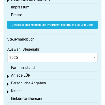
Toggle menu
Impressum
Presse
Download des kostenlosen Programm-Handbuchs als .pdf Datei
Steuerhandbuch:
Auswahl Steuerjahr:
Familienstand
Anlage EÜR
Toggle menu
Persönliche Angaben
Toggle menu
Kinder
Toggle menu
Einkünfte Ehemann