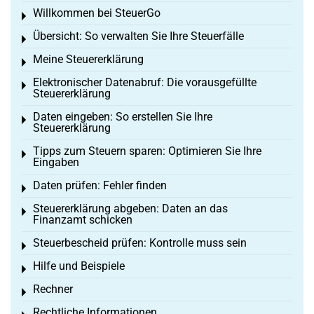
Willkommen bei SteuerGo
Toggle menu
Übersicht: So verwalten Sie Ihre Steuerfälle
Toggle menu
Meine Steuererklärung
Toggle menu
Elektronischer Datenabruf: Die vorausgefüllte
Toggle menu
Steuererklärung
Daten eingeben: So erstellen Sie Ihre
Toggle menu
Steuererklärung
Tipps zum Steuern sparen: Optimieren Sie Ihre
Toggle menu
Eingaben
Daten prüfen: Fehler finden
Toggle menu
Steuererklärung abgeben: Daten an das
Toggle menu
Finanzamt schicken
Steuerbescheid prüfen: Kontrolle muss sein
Toggle menu
Hilfe und Beispiele
Toggle menu
Rechner
Toggle menu
Rechtliche Informationen