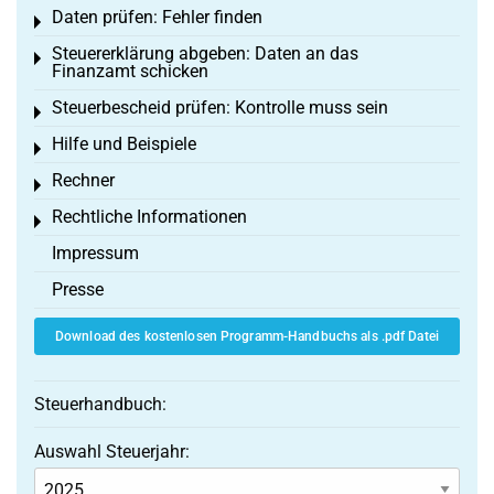
Daten prüfen: Fehler finden
Toggle menu
Steuererklärung abgeben: Daten an das
Toggle menu
Finanzamt schicken
Steuerbescheid prüfen: Kontrolle muss sein
Toggle menu
Hilfe und Beispiele
Toggle menu
Rechner
Toggle menu
Rechtliche Informationen
Toggle menu
Impressum
Presse
Download des kostenlosen Programm-Handbuchs als .pdf Datei
Steuerhandbuch:
Auswahl Steuerjahr: