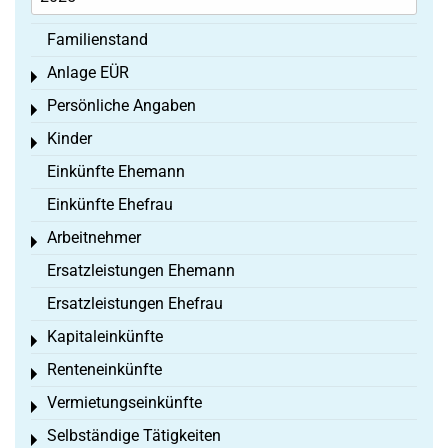
Familienstand
Anlage EÜR
Toggle menu
Persönliche Angaben
Toggle menu
Kinder
Toggle menu
Einkünfte Ehemann
Einkünfte Ehefrau
Arbeitnehmer
Toggle menu
Ersatzleistungen Ehemann
Ersatzleistungen Ehefrau
Kapitaleinkünfte
Toggle menu
Renteneinkünfte
Toggle menu
Vermietungseinkünfte
Toggle menu
Selbständige Tätigkeiten
Toggle menu