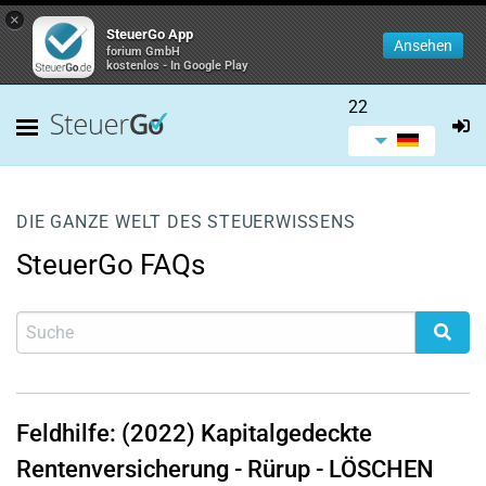
×
SteuerGo App
Ansehen
forium GmbH
kostenlos - In Google Play
22
DIE GANZE WELT DES STEUERWISSENS
SteuerGo FAQs
Feldhilfe: (2022) Kapitalgedeckte
Rentenversicherung - Rürup - LÖSCHEN