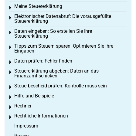
Meine Steuererklärung
Toggle menu
Elektronischer Datenabruf: Die vorausgefüllte
Toggle menu
Steuererklärung
Daten eingeben: So erstellen Sie Ihre
Toggle menu
Steuererklärung
Tipps zum Steuern sparen: Optimieren Sie Ihre
Toggle menu
Eingaben
Daten prüfen: Fehler finden
Toggle menu
Steuererklärung abgeben: Daten an das
Toggle menu
Finanzamt schicken
Steuerbescheid prüfen: Kontrolle muss sein
Toggle menu
Hilfe und Beispiele
Toggle menu
Rechner
Toggle menu
Rechtliche Informationen
Toggle menu
Impressum
Presse