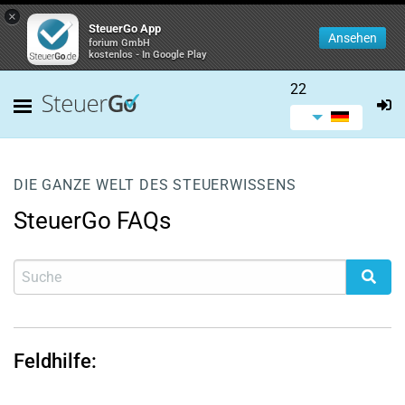
×
SteuerGo App
Ansehen
forium GmbH
kostenlos - In Google Play
22
DIE GANZE WELT DES STEUERWISSENS
SteuerGo FAQs
Feldhilfe: