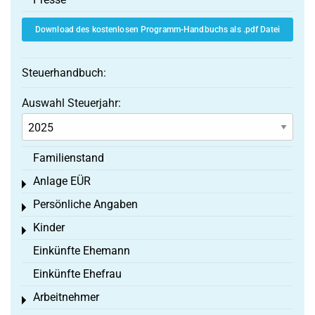
Download des kostenlosen Programm-Handbuchs als .pdf Datei
Steuerhandbuch:
Auswahl Steuerjahr:
Familienstand
Anlage EÜR
Toggle menu
Persönliche Angaben
Toggle menu
Kinder
Toggle menu
Einkünfte Ehemann
Einkünfte Ehefrau
Arbeitnehmer
Toggle menu